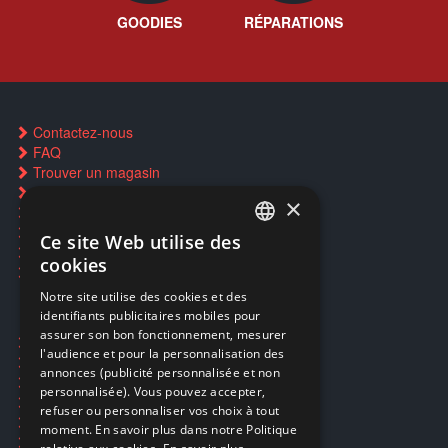
GOODIES
RÉPARATIONS
Contactez-nous
FAQ
Trouver un magasin
Rachat cartes Pokémon
×
Réservation par SMS
Restauration CD griffés
Ce site Web utilise des
FRENCH
Réparations & SAV
cookies
Smartpoints
FRENCH
Notre site utilise des cookies et des
identifiants publicitaires mobiles pour
DUTCH
assurer son bon fonctionnement, mesurer
Ecogaming
ENGLISH
l'audience et pour la personnalisation des
Expédition & retours
annonces (publicité personnalisée et non
Confidentialité
personnalisée). Vous pouvez accepter,
Conditions générales
refuser ou personnaliser vos choix à tout
EA Sport UFC 6
moment. En savoir plus dans notre Politique
Call of Duty: Modern Warfare 4