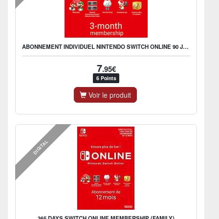
ABONNEMENT INDIVIDUEL NINTENDO SWITCH ONLINE 90 JOURS
7
.95€
6 Points
Voir le produit
DIGITAL
365 DAYS SWITCH ONLINE MEMBERSHIP (FAMILY)