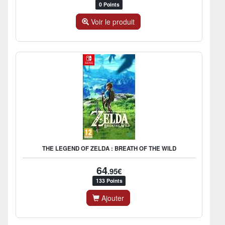
0 Points
Voir le produit
THE LEGEND OF ZELDA : BREATH OF THE WILD
64
.95€
133 Points
Ajouter