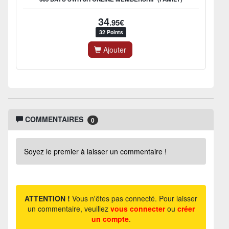
34
.95€
32 Points
Ajouter
COMMENTAIRES
0
Soyez le premier à laisser un commentaire !
ATTENTION !
Vous n'êtes pas connecté. Pour laisser
un commentaire, veuillez
vous connecter
ou
créer
un compte
.