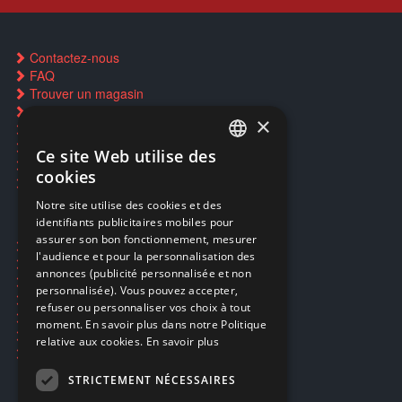
Contactez-nous
FAQ
Trouver un magasin
Rachat cartes Pokémon
×
Réservation par SMS
Restauration CD griffés
Ce site Web utilise des
FRENCH
Réparations & SAV
cookies
Smartpoints
FRENCH
Notre site utilise des cookies et des
identifiants publicitaires mobiles pour
DUTCH
assurer son bon fonctionnement, mesurer
Ecogaming
ENGLISH
l'audience et pour la personnalisation des
Expédition & retours
annonces (publicité personnalisée et non
Confidentialité
personnalisée). Vous pouvez accepter,
Conditions générales
refuser ou personnaliser vos choix à tout
EA Sport UFC 6
moment. En savoir plus dans notre Politique
Call of Duty: Modern Warfare 4
relative aux cookies.
En savoir plus
Rachat et revente de jeux en cash
STRICTEMENT NÉCESSAIRES