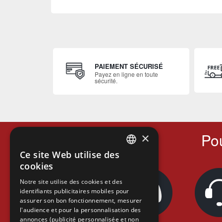
PAIEMENT SÉCURISÉ
Payez en ligne en toute
sécurité.
Pou
×
Ce site Web utilise des
FRENCH
cookies
FRENCH
Notre site utilise des cookies et des
identifiants publicitaires mobiles pour
DUTCH
assurer son bon fonctionnement, mesurer
ENGLISH
l'audience et pour la personnalisation des
annonces (publicité personnalisée et non