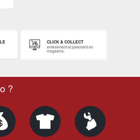
ILE
CLICK & COLLECT
enlèvement et paiement en
magasins.
o ?