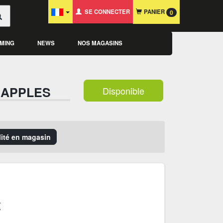
SE CONNECTER
PANIER
0
MING
NEWS
NOS MAGASINS
 APPLES
Disponible
ilité en magasin
€