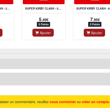
SUPER KIRBY CLASH - 250 GEM APPLES
SUPER KIRBY CLASH - 500 GEM APPLES
SUPER 
5
7
.49€
.95€
5 Points
3 Points
Ajouter
Ajouter
aisser un commentaire, veuillez
vous connecter
ou
créer un compte
.