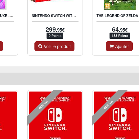
MARIO KART 8 DELUXE - NINTENDO SWITCH
NINTENDO SWITCH WITH JOY-CON PAIR NEON RED & BLUE
T
299
64
.95€
.95€
0 Points
133 Points
Voir le produit
Ajouter
DIGITAL
DIGITAL