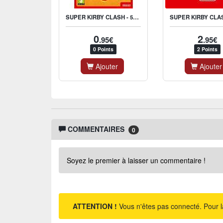
SUPER KIRBY CLASH - 50 GEM APPLES
0
2
.95€
.95€
0 Points
2 Points
Ajouter
Ajouter
COMMENTAIRES
0
Soyez le premier à laisser un commentaire !
ATTENTION !
Vous n'êtes pas connecté. Pour l