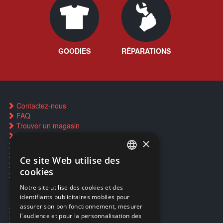
GOODIES
RÉPARATIONS
Contactez-nous
FAQ
Trouver un magasin
Rachat cartes Pokémon
×
Réservation par SMS
Restauration CD griffés
Ce site Web utilise des
FRENCH
Réparations & SAV
cookies
Smartpoints
FRENCH
Notre site utilise des cookies et des
identifiants publicitaires mobiles pour
DUTCH
assurer son bon fonctionnement, mesurer
Ecogaming
ENGLISH
l'audience et pour la personnalisation des
Expédition & retours