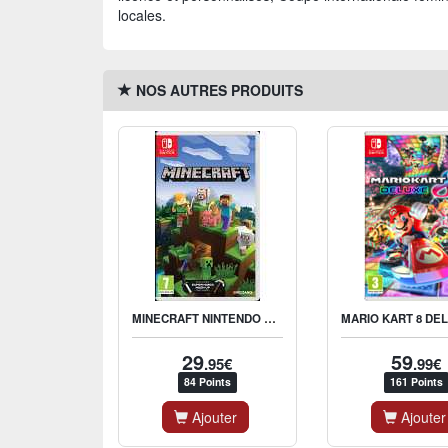
locales.
NOS AUTRES PRODUITS
MINECRAFT NINTENDO SWITCH EDITION
29
59
.95€
.99€
84 Points
161 Points
Ajouter
Ajouter