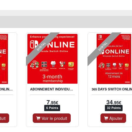
DIGITAL
DIGITAL
365 DAYS SWITCH ONLINE MEMBERSHIP (INDIVIDUAL)
ABONNEMENT INDIVIDUEL NINTENDO SWITCH ONLINE 90 JOURS
7
34
.95€
.95€
6 Points
32 Points
duit
Voir le produit
Ajouter