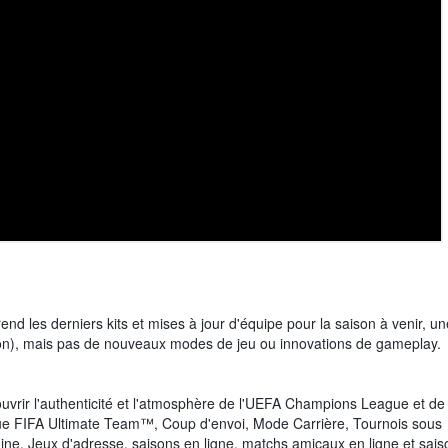
 les derniers kits et mises à jour d'équipe pour la saison à venir, un
sion), mais pas de nouveaux modes de jeu ou innovations de gameplay.
uvrir l'authenticité et l'atmosphère de l'UEFA Champions League et de
que FIFA Ultimate Team™, Coup d'envoi, Mode Carrière, Tournois sous
nine, Jeux d'adresse, saisons en ligne, matchs amicaux en ligne et sais