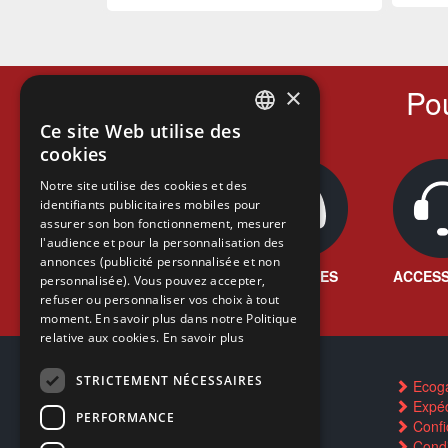
Pou
×
Ce site Web utilise des
FRENCH
cookies
FRENCH
Notre site utilise des cookies et des
identifiants publicitaires mobiles pour
DUTCH
assurer son bon fonctionnement, mesurer
ENGLISH
l'audience et pour la personnalisation des
annonces (publicité personnalisée et non
JEUX VIDÉO
CONSOLES
ACCESS
personnalisée). Vous pouvez accepter,
refuser ou personnaliser vos choix à tout
moment. En savoir plus dans notre Politique
relative aux cookies.
En savoir plus
STRICTEMENT NÉCESSAIRES
Contactez-nous
Ecog
FAQ
Expéd
PERFORMANCE
Trouver un magasin
Confid
Rachat cartes Pokémon
Condi