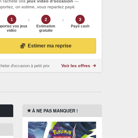
n rachète vos
jeux vidéo d'occasion
—
portez, on estime, vous repartez payé.
1
2
3
portez vos jeux
Estimation
Payé cash
vidéo
gratuite
Estimer ma reprise
heter d'occasion à petit prix
Voir les offres
À NE PAS MANQUER !