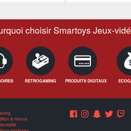
rquoi choisir Smartoys Jeux-vidé
OIRES
RETROGAMING
PRODUITS DIGITAUX
ECOG
aming
ition & retours
entialité
tions générales