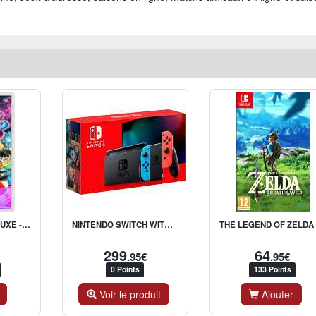
MARIO KART 8 DELUXE - NINTENDO SWITCH
NINTENDO SWITCH WITH JOY-CON PAIR NEON RED & BLUE
T
299
64
.95€
.95€
0 Points
133 Points
Voir le produit
Ajouter