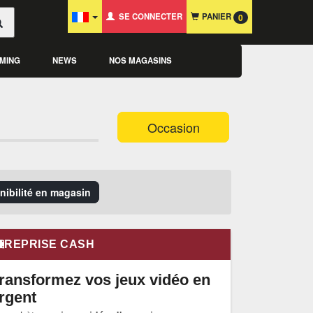
SE CONNECTER
PANIER
0
MING
NEWS
NOS MAGASINS
Occasion
onibilité en magasin
REPRISE CASH
ransformez vos jeux vidéo en
rgent