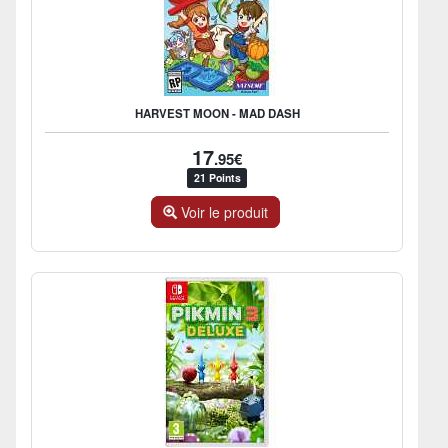
HARVEST MOON - MAD DASH
17
.95€
21 Points
Voir le produit