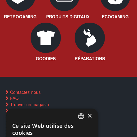
RETROGAMING
PRODUITS DIGITAUX
ECOGAMING
GOODIES
RÉPARATIONS
Contactez-nous
FAQ
Trouver un magasin
Rachat cartes Pokémon
×
Réservation par SMS
Restauration CD griffés
Ce site Web utilise des
FRENCH
Réparations & SAV
cookies
Smartpoints