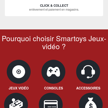
CLICK & COLLECT
enlèvement et paiement en magasins.
Pourquoi choisir Smartoys Jeux-
vidéo ?
JEUX VIDÉO
CONSOLES
ACCESSOIRES