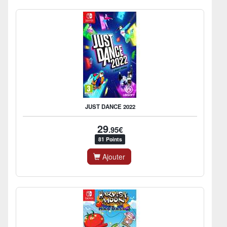
JUST DANCE 2022
29
.95€
81 Points
Ajouter