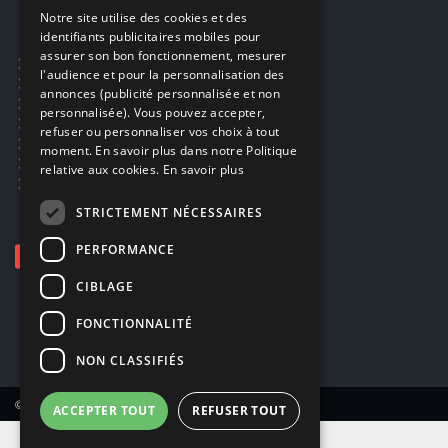
FRENCH
Notre site utilise des cookies et des
identifiants publicitaires mobiles pour
DUTCH
assurer son bon fonctionnement, mesurer
Ecogaming
ENGLISH
l'audience et pour la personnalisation des
Expédition & retours
annonces (publicité personnalisée et non
Confidentialité
personnalisée). Vous pouvez accepter,
Conditions générales
refuser ou personnaliser vos choix à tout
EA Sport UFC 6
moment. En savoir plus dans notre Politique
Call of Duty: Modern Warfare 4
relative aux cookies.
En savoir plus
Rachat et revente de jeux en cash
STRICTEMENT NÉCESSAIRES
PERFORMANCE
CIBLAGE
FONCTIONNALITÉ
NON CLASSIFIÉS
© Copyright 2026 Smartoys SA – Tous droits réservés.
ACCEPTER TOUT
REFUSER TOUT