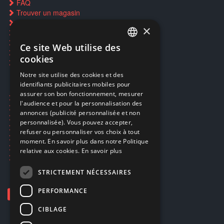
FAQ
Trouver un magasin
Rachat cartes Pokémon
×
Réservation par SMS
Restauration CD griffés
Ce site Web utilise des
FRENCH
Réparations & SAV
cookies
Smartpoints
FRENCH
Notre site utilise des cookies et des
identifiants publicitaires mobiles pour
DUTCH
assurer son bon fonctionnement, mesurer
Ecogaming
ENGLISH
l'audience et pour la personnalisation des
Expédition & retours
annonces (publicité personnalisée et non
Confidentialité
personnalisée). Vous pouvez accepter,
Conditions générales
refuser ou personnaliser vos choix à tout
EA Sport UFC 6
moment. En savoir plus dans notre Politique
Call of Duty: Modern Warfare 4
relative aux cookies.
En savoir plus
Rachat et revente de jeux en cash
STRICTEMENT NÉCESSAIRES
PERFORMANCE
CIBLAGE