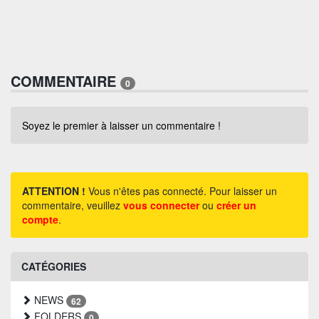
COMMENTAIRE
0
Soyez le premier à laisser un commentaire !
ATTENTION !
Vous n'êtes pas connecté. Pour laisser un
commentaire, veuillez
vous connecter
ou
créer un
compte
.
CATÉGORIES
NEWS
62
FOLDERS
0