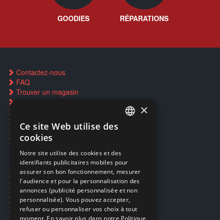
GOODIES
RÉPARATIONS
Contactez-nous
FAQ
Trouver un magasin
Rachat cartes Pokémon
×
Réservation par SMS
Restauration CD griffés
Ce site Web utilise des
FRENCH
Réparations & SAV
cookies
Smartpoints
FRENCH
Notre site utilise des cookies et des
identifiants publicitaires mobiles pour
DUTCH
assurer son bon fonctionnement, mesurer
Ecogaming
ENGLISH
l'audience et pour la personnalisation des
Expédition & retours
annonces (publicité personnalisée et non
Confidentialité
personnalisée). Vous pouvez accepter,
Conditions générales
refuser ou personnaliser vos choix à tout
EA Sport UFC 6
moment. En savoir plus dans notre Politique