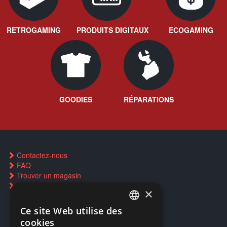
RETROGAMING
PRODUITS DIGITAUX
ECOGAMING
GOODIES
RÉPARATIONS
Contactez-nous
FAQ
Trouver un magasin
Rachat cartes Pokémon
×
Réservation par SMS
Restauration CD griffés
Ce site Web utilise des
FRENCH
Réparations & SAV
cookies
Smartpoints