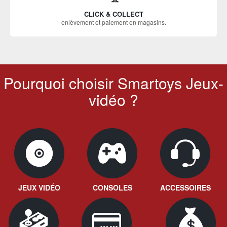
CLICK & COLLECT
enlèvement et paiement en magasins.
Pourquoi choisir Smartoys Jeux-
vidéo ?
JEUX VIDÉO
CONSOLES
ACCESSOIRES