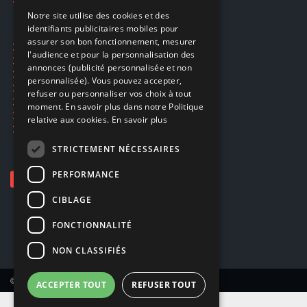
FRENCH
Notre site utilise des cookies et des
identifiants publicitaires mobiles pour
DUTCH
assurer son bon fonctionnement, mesurer
Ecogaming
ENGLISH
l'audience et pour la personnalisation des
Expédition & retours
annonces (publicité personnalisée et non
Confidentialité
personnalisée). Vous pouvez accepter,
Conditions générales
refuser ou personnaliser vos choix à tout
EA Sport UFC 6
moment. En savoir plus dans notre Politique
Call of Duty: Modern Warfare 4
relative aux cookies.
En savoir plus
Rachat et revente de jeux en cash
STRICTEMENT NÉCESSAIRES
PERFORMANCE
CIBLAGE
FONCTIONNALITÉ
NON CLASSIFIÉS
© Copyright 2026 Smartoys SA – Tous droits réservés.
ACCEPTER TOUT
REFUSER TOUT