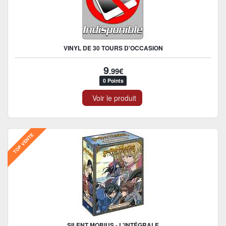
VINYL DE 30 TOURS D'OCCASION
9
.99€
0 Points
Voir le produit
TOP VENTE
SILENT MOBIUS - L'INTÉGRALE