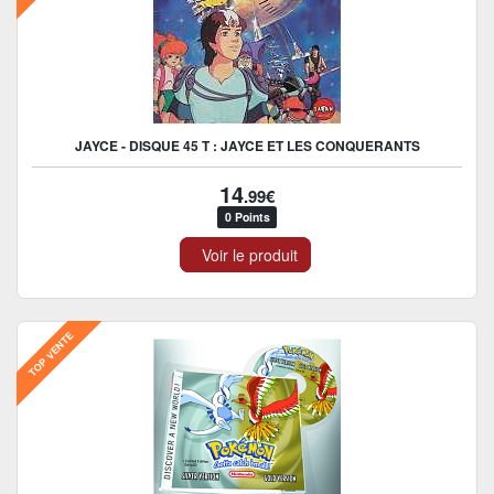
JAYCE - DISQUE 45 T : JAYCE ET LES CONQUERANTS
14
.99€
0 Points
Voir le produit
TOP VENTE