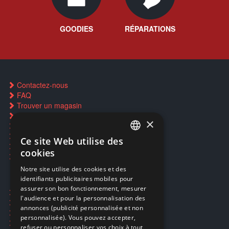
GOODIES
RÉPARATIONS
Contactez-nous
FAQ
Trouver un magasin
Rachat cartes Pokémon
×
Réservation par SMS
Restauration CD griffés
Ce site Web utilise des
FRENCH
Réparations & SAV
cookies
Smartpoints
FRENCH
Notre site utilise des cookies et des
identifiants publicitaires mobiles pour
DUTCH
assurer son bon fonctionnement, mesurer
Ecogaming
ENGLISH
l'audience et pour la personnalisation des
Expédition & retours
annonces (publicité personnalisée et non
Confidentialité
personnalisée). Vous pouvez accepter,
Conditions générales
refuser ou personnaliser vos choix à tout