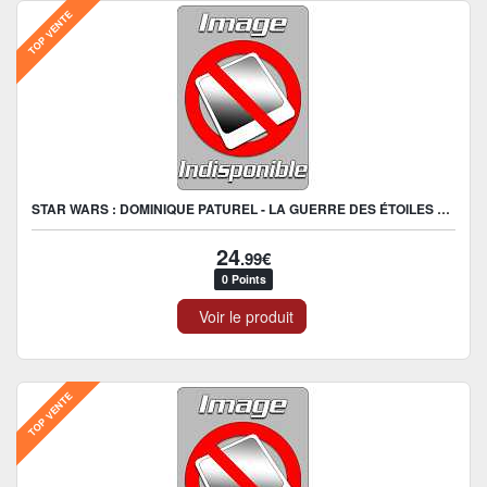
TOP VENTE
STAR WARS : DOMINIQUE PATUREL - LA GUERRE DES ÉTOILES LE RETOUR DU JEDI ( STAR WARS ) LIVRE DISQUE
24
.99€
0 Points
Voir le produit
TOP VENTE