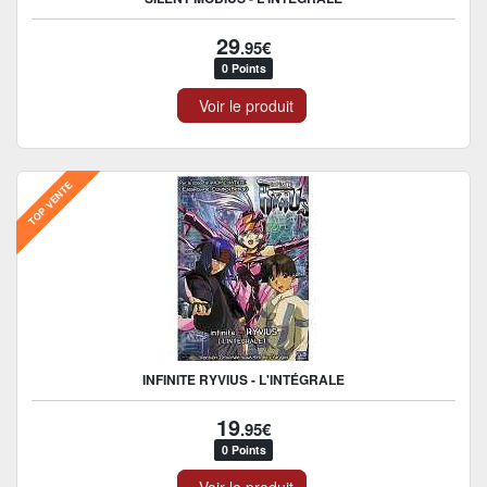
29
.95€
0 Points
Voir le produit
TOP VENTE
INFINITE RYVIUS - L'INTÉGRALE
19
.95€
0 Points