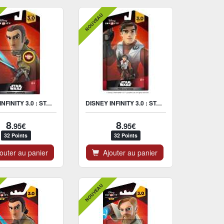
NOUVEAU
DISNEY INFINITY 3.0 : STAR WARS LIGHT-UP KANAN JARRUS FIGURINE
DISNEY INFINITY 3.0 : STAR WARS POE DAMERON FIGURINE
8
8
.95€
.95€
32 Points
32 Points
uter au panier
Ajouter au panier
NOUVEAU