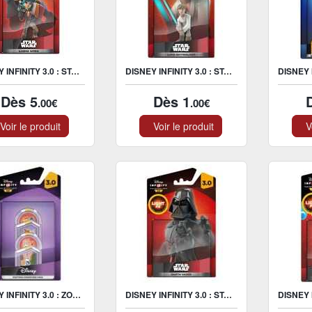
DISNEY INFINITY 3.0 : STAR WARS SABINE WREN FIGURINE
DISNEY INFINITY 3.0 : STAR WARS LIGHT UP LUKE SKYWALKER FIGURINE
Dès 5
Dès 1
.00€
.00€
oir le produit
Voir le produit
Vo
DISNEY INFINITY 3.0 : ZOOTOPIE POWER DISC 4 PACK
DISNEY INFINITY 3.0 : STAR WARS LIGHT-UP DARTH VADER FIGURINE