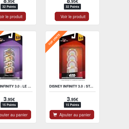
8
8
.95€
.95€
32 Points
32 Points
ir le produit
Voir le produit
TOP VENTE
DISNEY INFINITY 3.0 : LE VOYAGE D'ARLO POWER DISC 4 PACK
DISNEY INFINITY 3.0 : STAR WARS THE FORCE AWAKENS POWER DISC 4
3
3
.95€
.95€
15 Points
15 Points
uter au panier
Ajouter au panier