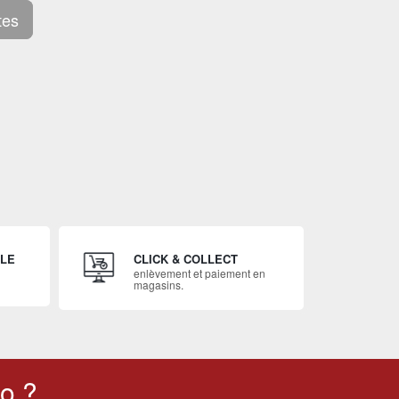
tes
ILE
CLICK & COLLECT
enlèvement et paiement en
magasins.
o ?