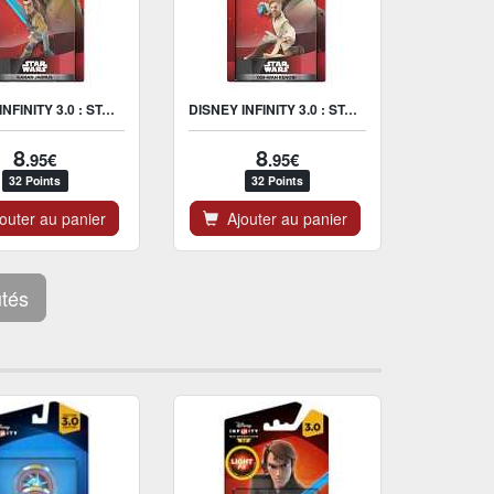
DISNEY INFINITY 3.0 : STAR WARS KANAN JARRUS FIGURINE
DISNEY INFINITY 3.0 : STAR WARS OBI-WAN KENOBI FIGURINE
8
8
.95€
.95€
32 Points
32 Points
uter au panier
Ajouter au panier
utés