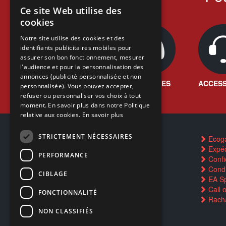
Ce site Web utilise des
FRENCH
cookies
FRENCH
Notre site utilise des cookies et des
identifiants publicitaires mobiles pour
DUTCH
assurer son bon fonctionnement, mesurer
ENGLISH
l'audience et pour la personnalisation des
annonces (publicité personnalisée et non
JEUX VIDÉO
CONSOLES
ACCESS
personnalisée). Vous pouvez accepter,
refuser ou personnaliser vos choix à tout
moment. En savoir plus dans notre Politique
relative aux cookies.
En savoir plus
STRICTEMENT NÉCESSAIRES
Contactez-nous
Ecog
FAQ
Expéd
PERFORMANCE
Trouver un magasin
Confid
Rachat cartes Pokémon
Condi
CIBLAGE
Réservation par SMS
EA Sp
Restauration CD griffés
Call 
FONCTIONNALITÉ
Réparations & SAV
Racha
Smartpoints
NON CLASSIFIÉS