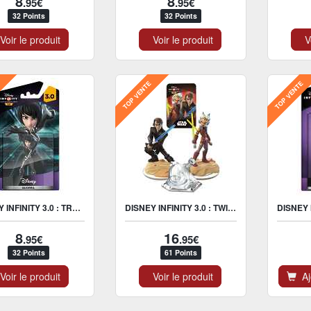
8
8
.95€
.95€
32 Points
32 Points
oir le produit
Voir le produit
Vo
E
TOP VENTE
TOP VENTE
DISNEY INFINITY 3.0 : TRON L'HÉRITAGE QUORRA FIGURINE
DISNEY INFINITY 3.0 : TWILIGHT OF THE REPUBLIC PACK AVENTURE
8
16
.95€
.95€
32 Points
61 Points
oir le produit
Voir le produit
Ajo