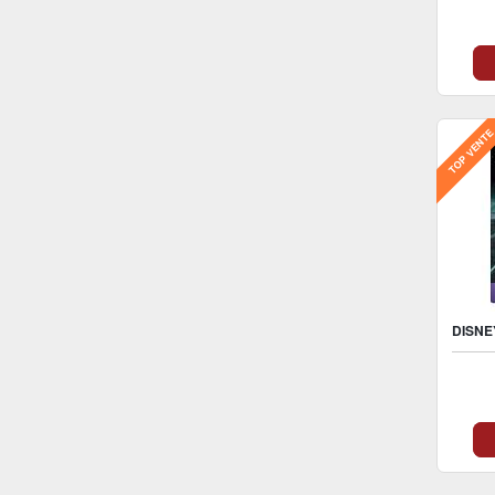
V
TOP VENT
V