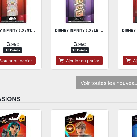
DISNEY INFINITY 3.0 : STAR WARS THE FORCE AWAKENS POWER DISC 4
DISNEY INFINITY 3.0 : LE VOYAGE D'ARLO POWER DISC 4 PACK
3
3
.95€
.95€
15 Points
15 Points
jouter au panier
Ajouter au panier
Ajo
Voir toutes les nouvea
SIONS