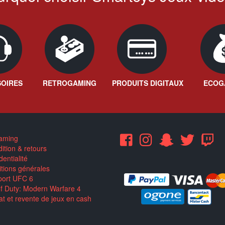
OIRES
RETROGAMING
PRODUITS DIGITAUX
ECOG
aming
ition & retours
entialité
tions générales
ort UFC 6
of Duty: Modern Warfare 4
t et revente de jeux en cash