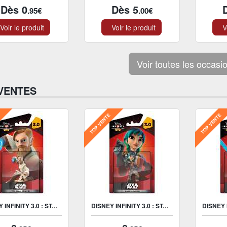
Dès 0
Dès 5
.95€
.00€
oir le produit
Voir le produit
Vo
Voir toutes les occasi
VENTES
E
TOP VENTE
TOP VENTE
DISNEY INFINITY 3.0 : STAR WARS OBI-WAN KENOBI FIGURINE
DISNEY INFINITY 3.0 : STAR WARS SABINE WREN FIGURINE