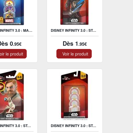
DISNEY INFINITY 3.0 : MARVEL POWER DISC 4 PACK
DISNEY INFINITY 3.0 : STAR WARS LIGHT-UP ANAKIN FIGURINE
Dès 0
Dès 1
.95€
.95€
ir le produit
Voir le produit
DISNEY INFINITY 3.0 : STAR WARS LIGHT-UP OBI-WAN KENOBI FIGURINE
DISNEY INFINITY 3.0 : STAR WARS THE FORCE AWAKENS POWER DISC 4