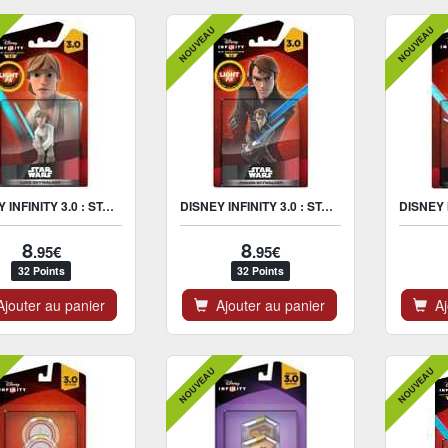
NOUVEAU
NOUVEAU
DISNEY INFINITY 3.0 : STAR WARS LIGHT UP LUKE SKYWALKER FIGURINE
DISNEY INFINITY 3.0 : STAR WARS LIGHT-UP ANAKIN FIGURINE
8
8
.95€
.95€
32 Points
32 Points
jouter au panier
Ajouter au panier
Ajo
NOUVEAU
NOUVEAU