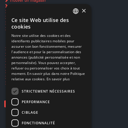
Trouver un magasin
Rachat cartes Pokémon
×
Réservation par SMS
Restauration CD griffés
Ce site Web utilise des
FRENCH
Réparations & SAV
cookies
Smartpoints
FRENCH
Notre site utilise des cookies et des
identifiants publicitaires mobiles pour
DUTCH
assurer son bon fonctionnement, mesurer
Ecogaming
ENGLISH
l'audience et pour la personnalisation des
Expédition & retours
annonces (publicité personnalisée et non
Confidentialité
personnalisée). Vous pouvez accepter,
Conditions générales
refuser ou personnaliser vos choix à tout
EA Sport UFC 6
moment. En savoir plus dans notre Politique
Call of Duty: Modern Warfare 4
relative aux cookies.
En savoir plus
Rachat et revente de jeux en cash
STRICTEMENT NÉCESSAIRES
PERFORMANCE
CIBLAGE
FONCTIONNALITÉ