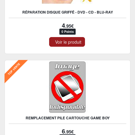
RÉPARATION DISQUE GRIFFÉ - DVD - CD - BLU-RAY
4
.95€
0 Points
Voir le produit
TOP VENTE
REMPLACEMENT PILE CARTOUCHE GAME BOY
6
.95€