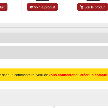
duit
Voir le produit
Voir le produit
aisser un commentaire, veuillez
vous connecter
ou
créer un compte
.