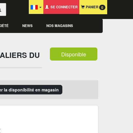
SE CONNECTER
PANIER
0
CIÉTÉ
NEWS
NOS MAGASINS
VALIERS DU
Disponible
er la disponibilité en magasin
€