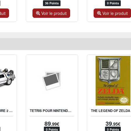
36 Points
0 Points
duit
Voir le produit
Voir le produit
BACK TO THE FUTURE 2 - 1983 DELOREAN 1:24
TETRIS POUR NINTENDO ENTERTAINMENT SYSTEM NES PAL
T
89
39
.99€
.95€
0 Points
0 Points