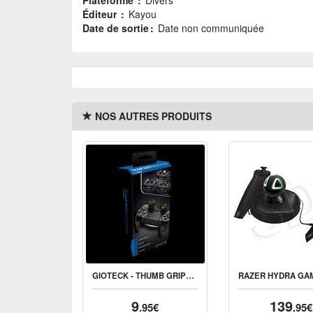
Plateforme :
Divers
Éditeur :
Kayou
Date de sortie :
Date non communiquée
NOS AUTRES PRODUITS
GIOTECK - THUMB GRIPS MEGA PACK POUR PS4
9
139
.95€
.95€