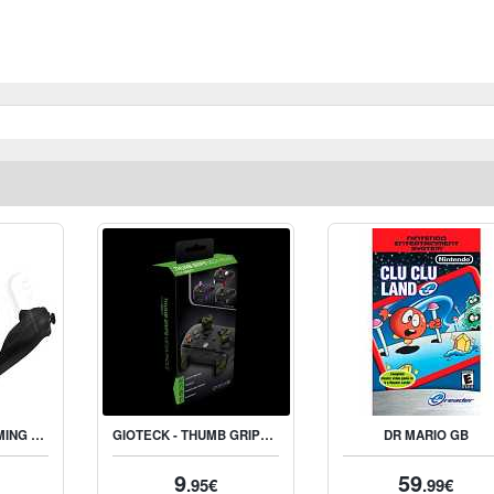
RAZER HYDRA GAMING MOTION SENSING CONTROLLERS
GIOTECK - THUMB GRIPS MEGA PACK POUR XBOX ONE
DR MARIO GB
9
59
.95€
.99€