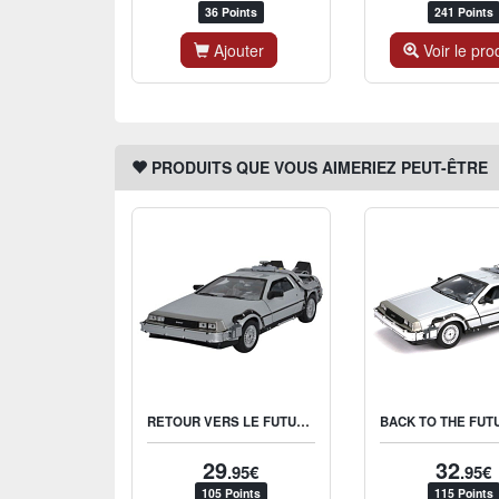
36 Points
241 Points
Ajouter
Voir le pro
PRODUITS QUE VOUS AIMERIEZ PEUT-ÊTRE
RETOUR VERS LE FUTUR - DELOREAN METAL LK COUPE 1981 1/24
29
32
.95€
.95€
105 Points
115 Points