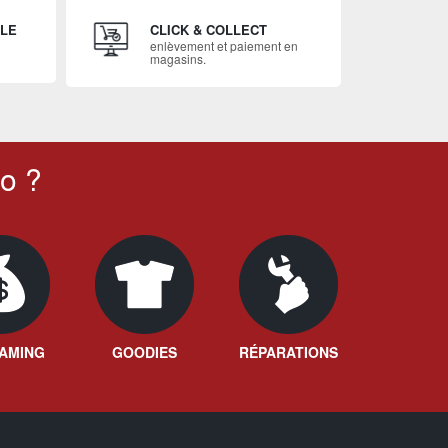
ILE
CLICK & COLLECT
enlèvement et paiement en
magasins.
o ?
AMING
GOODIES
RÉPARATIONS