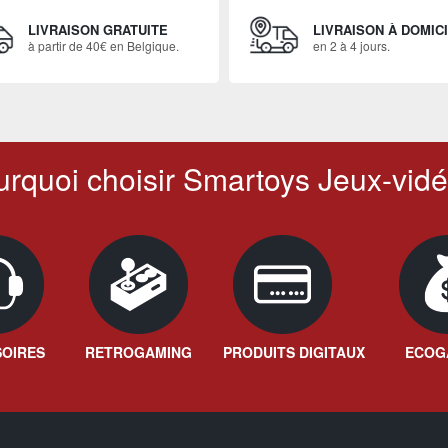
LIVRAISON GRATUITE
LIVRAISON À DOMIC
à partir de 40€ en Belgique.
en 2 à 4 jours.
rquoi choisir Smartoys Jeux-vidé
OIRES
RETROGAMING
PRODUITS DIGITAUX
ECOG