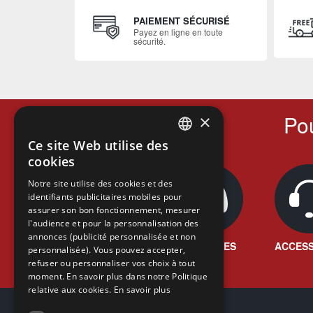
PAIEMENT SÉCURISÉ
Payez en ligne en toute
sécurité.
Pou
×
Ce site Web utilise des
FRENCH
cookies
FRENCH
Notre site utilise des cookies et des
identifiants publicitaires mobiles pour
DUTCH
assurer son bon fonctionnement, mesurer
ENGLISH
l'audience et pour la personnalisation des
annonces (publicité personnalisée et non
JEUX VIDÉO
CONSOLES
ACCESS
personnalisée). Vous pouvez accepter,
refuser ou personnaliser vos choix à tout
moment. En savoir plus dans notre Politique
relative aux cookies.
En savoir plus