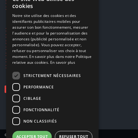
FRENCH
Réparations & SAV
cookies
Smartpoints
FRENCH
Notre site utilise des cookies et des
identifiants publicitaires mobiles pour
DUTCH
assurer son bon fonctionnement, mesurer
Ecogaming
ENGLISH
l'audience et pour la personnalisation des
Expédition & retours
annonces (publicité personnalisée et non
Confidentialité
personnalisée). Vous pouvez accepter,
Conditions générales
refuser ou personnaliser vos choix à tout
EA Sport UFC 6
moment. En savoir plus dans notre Politique
Call of Duty: Modern Warfare 4
relative aux cookies.
En savoir plus
Rachat et revente de jeux en cash
STRICTEMENT NÉCESSAIRES
PERFORMANCE
CIBLAGE
FONCTIONNALITÉ
NON CLASSIFIÉS
© Copyright 2026 Smartoys SA – Tous droits réservés.
ACCEPTER TOUT
REFUSER TOUT