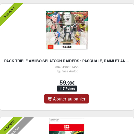
NOUVEAU
PACK TRIPLE AMIIBO SPLATOON RAIDERS : PASQUALE, RAIMI ET ANGIE (SPLATOON RAIDERS)
0045496381455
Figurines Amiibo
59
.99€
117 Points
Ajouter au panier
NOUVEAU
DIGITAL