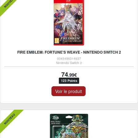
NOUVEAU
FIRE EMBLEM: FORTUNE'S WEAVE - NINTENDO SWITCH 2
0045496314637
Nintendo Switch 2
74
.99€
123 Points
Voir le produit
NOUVEAU