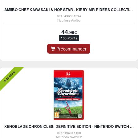
AMIIBO CHEF KAWASAKI & HOP STAR - KIRBY AIR RIDERS COLLECTION
0045496381394
Figurines Amiibo
44
.99€
135 Points
Précommander
NOUVEAU
XENOBLADE CHRONICLES: DEFINITIVE EDITION - NINTENDO SWITCH 2 EDITION - NINTENDO SWITCH 2
0045496314408
Nintendo Switch 2