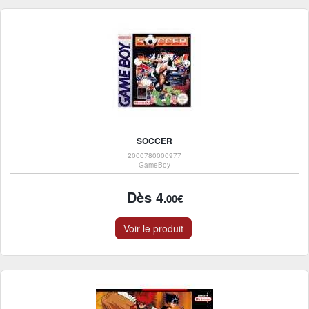
SOCCER
2000780000977
GameBoy
Dès 4
.00€
Voir le produit