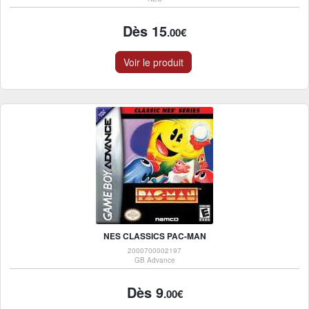
Dès 15
.00€
Voir le produit
NES CLASSICS PAC-MAN
2000700002197
GB Advance
Dès 9
.00€