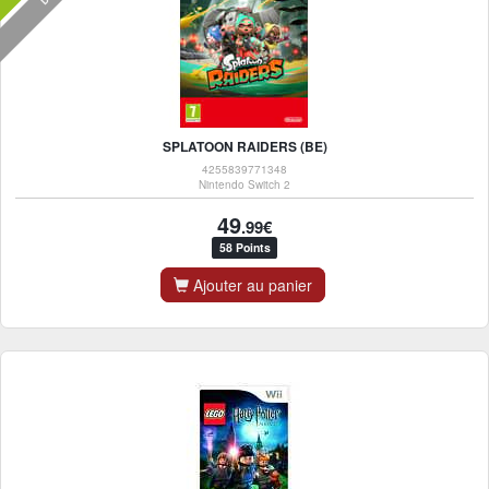
SPLATOON RAIDERS (BE)
4255839771348
Nintendo Switch 2
49
.99€
58 Points
Ajouter au panier