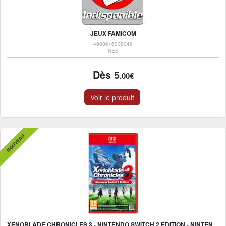
JEUX FAMICOM
4988616008046
NES
Dès 5
.00€
Voir le produit
NOUVEAU
XENOBLADE CHRONICLES 3 - NINTENDO SWITCH 2 EDITION - NINTENDO SWITCH 2