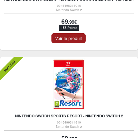
0045496315016
Nintendo Switch 2
69
.99€
155 Points
Voir le produit
NOUVEAU
NINTENDO SWITCH SPORTS RESORT - NINTENDO SWITCH 2
0045496314910
Nintendo Switch 2
59