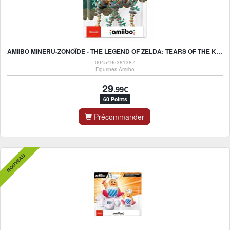
AMIIBO MINERU-ZONOÏDE - THE LEGEND OF ZELDA: TEARS OF THE KINGDOM COLLECTION
0045496381387
Figurines Amiibo
29
.99€
60 Points
Précommander
NOUVEAU