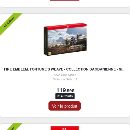
NOUVEAU
FIRE EMBLEM: FORTUNE'S WEAVE - COLLECTION DAGDANIENNE - NINTENDO SWITCH 2
0045496314590
Nintendo Switch 2
119
.99€
314 Points
Voir le produit