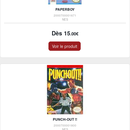
PAPERBOY
2000700001671
NES
Dès 15
.00€
Voir le produit
PUNCH-OUT !!
2000700001800
NES