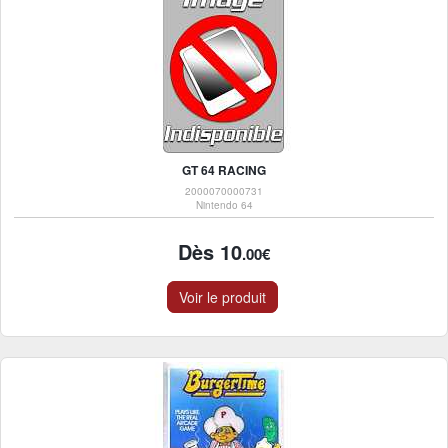
GT 64 RACING
2000070000731
Nintendo 64
Dès 10
.00€
Voir le produit