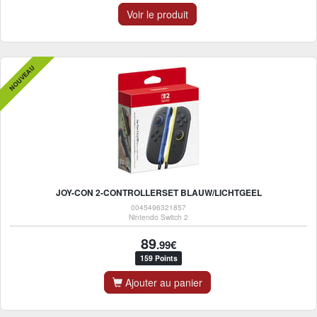
Voir le produit
NOUVEAU
JOY-CON 2-CONTROLLERSET BLAUW/LICHTGEEL
0045496321857
Nintendo Switch 2
89
.99€
159 Points
Ajouter au panier