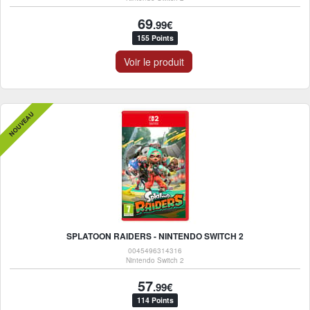
69
.99€
155 Points
Voir le produit
NOUVEAU
SPLATOON RAIDERS - NINTENDO SWITCH 2
0045496314316
Nintendo Switch 2
57
.99€
114 Points