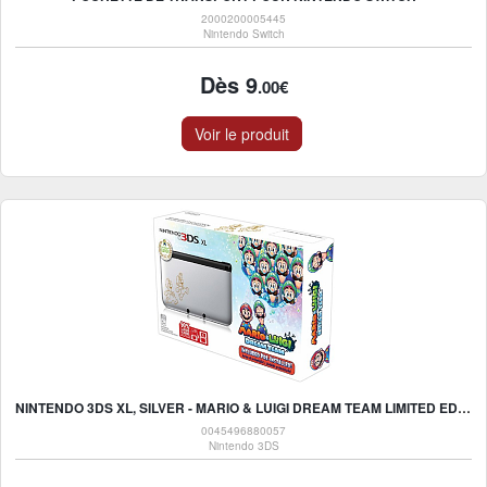
2000200005445
Nintendo Switch
Dès 9
.00€
Voir le produit
NINTENDO 3DS XL, SILVER - MARIO & LUIGI DREAM TEAM LIMITED EDITION
0045496880057
Nintendo 3DS