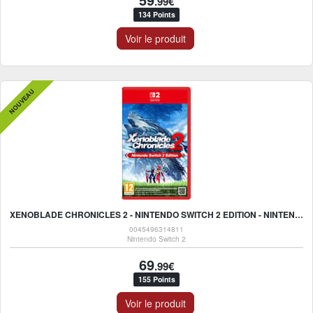
.99€
134 Points
Voir le produit
NOUVEAU
XENOBLADE CHRONICLES 2 - NINTENDO SWITCH 2 EDITION - NINTENDO SWITCH 2
0045496314811
Nintendo Switch 2
69
.99€
155 Points
Voir le produit