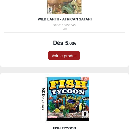
WILD EARTH - AFRICAN SAFARI
5060136650345
Wii
Dès 5
.00€
Voir le produit
FISH TYCOON