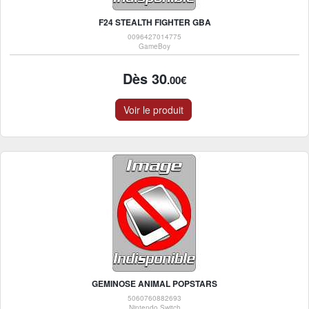
F24 STEALTH FIGHTER GBA
0096427014775
GameBoy
Dès 30
.00€
Voir le produit
GEMINOSE ANIMAL POPSTARS
5060760882693
Nintendo Switch