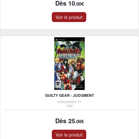
Dès 10
.00€
Voir le produit
GUILTY GEAR - JUDGMENT
4005209083171
PSP
Dès 25
.00€
Voir le produit