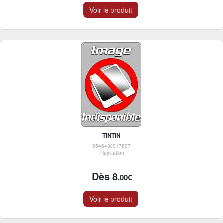
Voir le produit
TINTIN
3546430017807
Playstation
Dès 8
.00€
Voir le produit