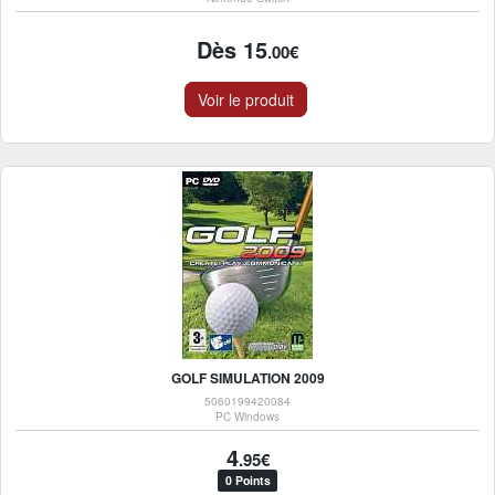
Dès 15
.00€
Voir le produit
GOLF SIMULATION 2009
5060199420084
PC Windows
4
.95€
0 Points