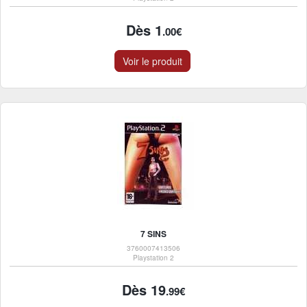
Dès 1
.00€
Voir le produit
7 SINS
3760007413506
Playstation 2
Dès 19
.99€