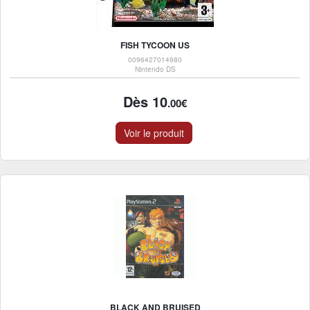
FISH TYCOON US
0096427014980
Nintendo DS
Dès 10
.00€
Voir le produit
BLACK AND BRUISED