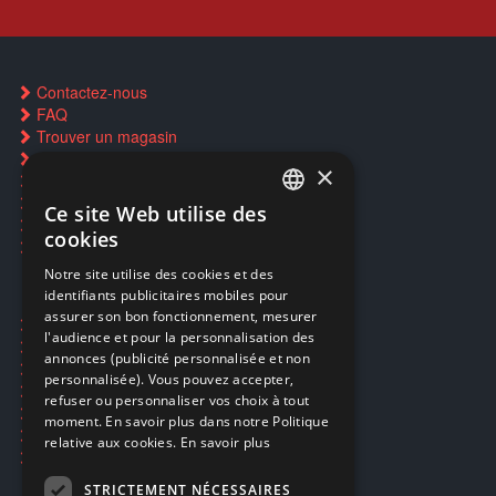
Contactez-nous
FAQ
Trouver un magasin
Rachat cartes Pokémon
×
Réservation par SMS
Restauration CD griffés
Ce site Web utilise des
FRENCH
Réparations & SAV
cookies
Smartpoints
FRENCH
Notre site utilise des cookies et des
identifiants publicitaires mobiles pour
DUTCH
assurer son bon fonctionnement, mesurer
Ecogaming
ENGLISH
l'audience et pour la personnalisation des
Expédition & retours
annonces (publicité personnalisée et non
Confidentialité
personnalisée). Vous pouvez accepter,
Conditions générales
refuser ou personnaliser vos choix à tout
EA Sport UFC 6
moment. En savoir plus dans notre Politique
Call of Duty: Modern Warfare 4
relative aux cookies.
En savoir plus
Rachat et revente de jeux en cash
STRICTEMENT NÉCESSAIRES