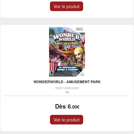
Voir le produit
WONDERWORLD - AMUSEMENT PARK
5060136650406
Wii
Dès 6
.00€
Voir le produit