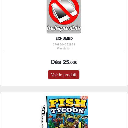
EXHUMED
0768964052823
Playstation
Dès 25
.00€
Voir le produit