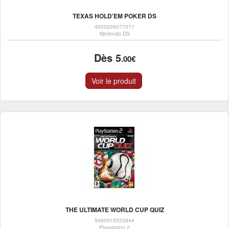
TEXAS HOLD'EM POKER DS
4005209077071
Nintendo DS
Dès 5
.00€
Voir le produit
THE ULTIMATE WORLD CUP QUIZ
5060015533844
Playstation 2