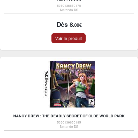
5060136650178
Nintendo DS
Dès 8
.00€
Voir le produit
NANCY DREW : THE DEADLY SECRET OF OLDE WORLD PARK
5060136650185
Nintendo DS