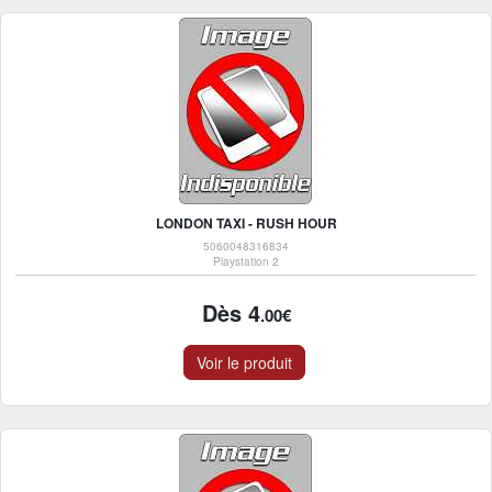
LONDON TAXI - RUSH HOUR
5060048316834
Playstation 2
Dès 4
.00€
Voir le produit