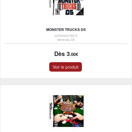
MONSTER TRUCKS DS
4005209078672
Nintendo DS
Dès 3
.00€
Voir le produit