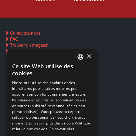
Contactez-nous
FAQ
Trouver un magasin
Rachat cartes Pokémon
×
Réservation par SMS
Restauration CD griffés
Ce site Web utilise des
FRENCH
Réparations & SAV
cookies
Smartpoints
FRENCH
Notre site utilise des cookies et des
identifiants publicitaires mobiles pour
DUTCH
assurer son bon fonctionnement, mesurer
Ecogaming
ENGLISH
l'audience et pour la personnalisation des
Expédition & retours
annonces (publicité personnalisée et non
Confidentialité
personnalisée). Vous pouvez accepter,
Conditions générales
refuser ou personnaliser vos choix à tout
EA Sport UFC 6
moment. En savoir plus dans notre Politique
Call of Duty: Modern Warfare 4
relative aux cookies.
En savoir plus
Rachat et revente de jeux en cash