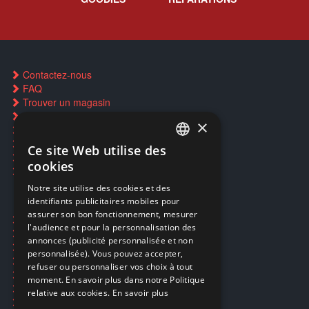
Contactez-nous
FAQ
Trouver un magasin
Rachat cartes Pokémon
×
Réservation par SMS
Restauration CD griffés
Ce site Web utilise des
FRENCH
Réparations & SAV
cookies
Smartpoints
FRENCH
Notre site utilise des cookies et des
identifiants publicitaires mobiles pour
DUTCH
assurer son bon fonctionnement, mesurer
Ecogaming
ENGLISH
l'audience et pour la personnalisation des
Expédition & retours
annonces (publicité personnalisée et non
Confidentialité
personnalisée). Vous pouvez accepter,
Conditions générales
refuser ou personnaliser vos choix à tout
EA Sport UFC 6
moment. En savoir plus dans notre Politique
Call of Duty: Modern Warfare 4
relative aux cookies.
En savoir plus
Rachat et revente de jeux en cash