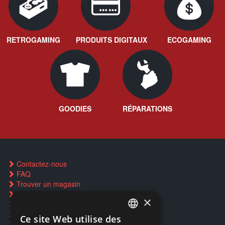
RETROGAMING
PRODUITS DIGITAUX
ECOGAMING
GOODIES
RÉPARATIONS
Contactez-nous
FAQ
Trouver un magasin
Rachat cartes Pokémon
×
Réservation par SMS
Restauration CD griffés
Ce site Web utilise des
FRENCH
Réparations & SAV