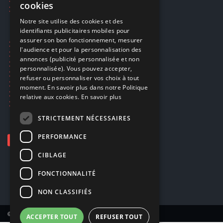
cookies
Smartpoints
FRENCH
Notre site utilise des cookies et des
identifiants publicitaires mobiles pour
DUTCH
assurer son bon fonctionnement, mesurer
Ecogaming
ENGLISH
l'audience et pour la personnalisation des
Expédition & retours
annonces (publicité personnalisée et non
Confidentialité
personnalisée). Vous pouvez accepter,
Conditions générales
refuser ou personnaliser vos choix à tout
EA Sport UFC 6
moment. En savoir plus dans notre Politique
Call of Duty: Modern Warfare 4
relative aux cookies.
En savoir plus
Rachat et revente de jeux en cash
STRICTEMENT NÉCESSAIRES
PERFORMANCE
CIBLAGE
FONCTIONNALITÉ
NON CLASSIFIÉS
© Copyright 2026 Smartoys SA – Tous droits réservés.
ACCEPTER TOUT
REFUSER TOUT