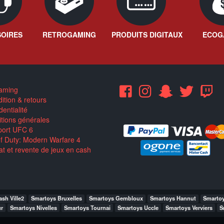
OIRES
RETROGAMING
PRODUITS DIGITAUX
ECOG
aming
ition & retours
entialité
tions générales
ort UFC 6
of Duty: Modern Warfare 4
t et revente de jeux en cash
sh Ville2
Smartoys Bruxelles
Smartoys Gembloux
Smartoys Hannut
Smarto
r
Smartoys Nivelles
Smartoys Tournai
Smartoys Uccle
Smartoys Verviers
S