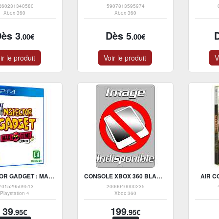
260231340580
5907813595974
Xbox 360
Xbox 360
Dès 3
Dès 5
.00€
.00€
ir le produit
Voir le produit
V
INSPECTOR GADGET : MAD TIME PARTY
CONSOLE XBOX 360 BLANCHE 60 GO
AIR C
701529509513
2000040000235
Playstation 4
Xbox 360
39
199
.95€
.95€