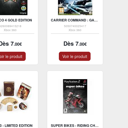
CO 4 GOLD EDITION
CARRIER COMMAND : GAEA MISSION
4260089415218
5050740025417
Xbox 360
Xbox 360
Dès 7
Dès 7
.00€
.00€
oir le produit
Voir le produit
3 - LIMITED EDITION
SUPER BIKES - RIDING CHALLENGE