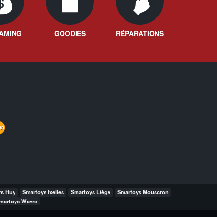
AMING
GOODIES
RÉPARATIONS
ys Huy
Smartoys Ixelles
Smartoys Liège
Smartoys Mouscron
martoys Wavre