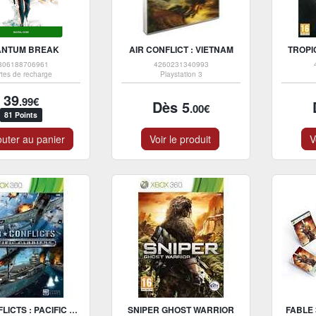
ANTUM BREAK
AIR CONFLICT : VIETNAM
TROPI
806188706961
4260231340993
rtes de recharge
Playstation 3
39
.99€
Dès 5
.00€
81 Points
uter au panier
Voir le produit
V
AIR CONFLICTS : PACIFIC CARRIERS
SNIPER GHOST WARRIOR
FABLE 