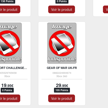
138 Points
0 Points
ir le produit
Voir le produit
V
RALLISPORT CHALLENGE 2 NDLS
GEAR OF WAR UK-FR
805529765658
0882224694674
Xbox
Xbox 360
19
29
.95€
.95€
0 Points
105 Points
ir le produit
Voir le produit