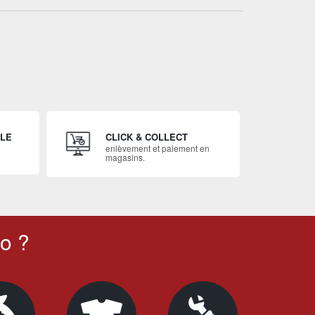
ILE
CLICK & COLLECT
enlèvement et paiement en
magasins.
o ?