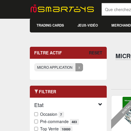
TRADING CARDS
JEUX-VIDÉO
MERCHAND
FILTRE ACTIF
RESET
MICR
MICRO APPLICATION
x
FILTRER
Etat
DIGITA
Occasion
7
Pré-commande
483
Top Vente
10000