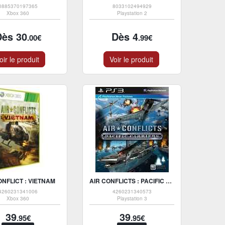
0885370197365
8033102494929
Xbox 360
Playstation 2
Dès 30
Dès 4
.00€
.99€
oir le produit
Voir le produit
ONFLICT : VIETNAM
AIR CONFLICTS : PACIFIC CARRIERS
4260231341006
4260231340573
Xbox 360
Playstation 3
39
39
.95€
.95€