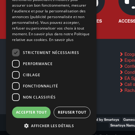
assurer son bon fonctionnement, mesurer
ENGLISH
l'audience et pour la personnalisation des
annonces (publicité personnalisée et non
JEUX VIDÉO
CONSOLES
ACCESS
personnalisée). Vous pouvez accepter,
refuser ou personnaliser vos choix à tout
moment. En savoir plus dans notre Politique
relative aux cookies.
En savoir plus
STRICTEMENT NÉCESSAIRES
Contactez-nous
Ecog
FAQ
Expéd
PERFORMANCE
Trouver un magasin
Confid
Rachat cartes Pokémon
Condi
CIBLAGE
Réservation par SMS
EA Sp
Restauration CD griffés
Call 
FONCTIONNALITÉ
Réparations & SAV
Racha
Smartpoints
NON CLASSIFIÉS
ACCEPTER TOUT
REFUSER TOUT
Gamecash Gosselies
Gamecash LLn Pwd by Smartoys
Gameca
Smartoys Namu
AFFICHER LES DÉTAILS