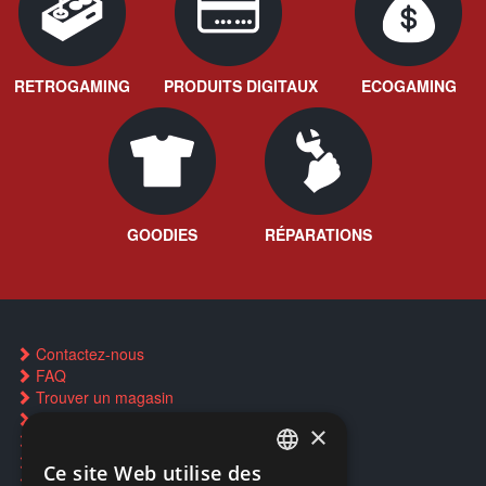
RETROGAMING
PRODUITS DIGITAUX
ECOGAMING
GOODIES
RÉPARATIONS
Contactez-nous
FAQ
Trouver un magasin
Rachat cartes Pokémon
×
Réservation par SMS
Restauration CD griffés
Ce site Web utilise des
FRENCH
Réparations & SAV