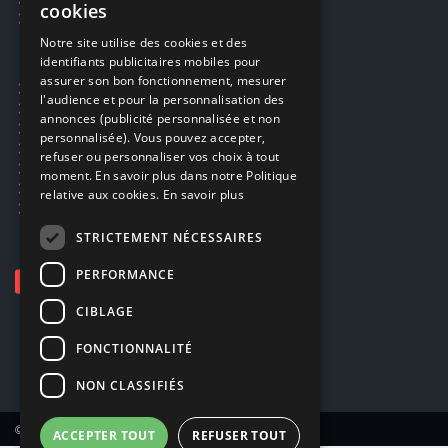
cookies
Smartpoints
FRENCH
Notre site utilise des cookies et des
identifiants publicitaires mobiles pour
DUTCH
assurer son bon fonctionnement, mesurer
Ecogaming
ENGLISH
l'audience et pour la personnalisation des
Expédition & retours
annonces (publicité personnalisée et non
Confidentialité
personnalisée). Vous pouvez accepter,
Conditions générales
refuser ou personnaliser vos choix à tout
EA Sport UFC 6
moment. En savoir plus dans notre Politique
Call of Duty: Modern Warfare 4
relative aux cookies.
En savoir plus
Rachat et revente de jeux en cash
STRICTEMENT NÉCESSAIRES
PERFORMANCE
CIBLAGE
FONCTIONNALITÉ
NON CLASSIFIÉS
© Copyright 2026 Smartoys SA – Tous droits réservés.
ACCEPTER TOUT
REFUSER TOUT