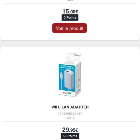
15
.00€
0 Points
Voir le produit
WII U LAN ADAPTER
0045496321147
Wii U
29
.95€
56 Points