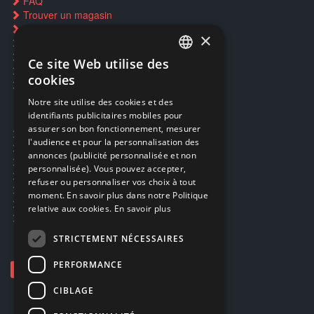
FAQ
Trouver un magasin
Rachat cartes Pokémon
×
Réservation par SMS
Restauration CD griffés
Ce site Web utilise des
FRENCH
Réparations & SAV
cookies
Smartpoints
FRENCH
Notre site utilise des cookies et des
identifiants publicitaires mobiles pour
DUTCH
assurer son bon fonctionnement, mesurer
Ecogaming
ENGLISH
l'audience et pour la personnalisation des
Expédition & retours
annonces (publicité personnalisée et non
Confidentialité
personnalisée). Vous pouvez accepter,
Conditions générales
refuser ou personnaliser vos choix à tout
EA Sport UFC 6
moment. En savoir plus dans notre Politique
Call of Duty: Modern Warfare 4
relative aux cookies.
En savoir plus
Rachat et revente de jeux en cash
STRICTEMENT NÉCESSAIRES
PERFORMANCE
CIBLAGE