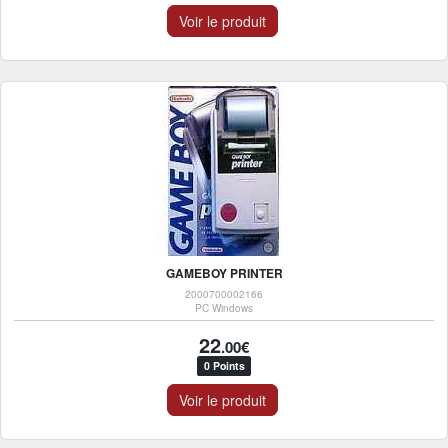
Voir le produit
GAMEBOY PRINTER
2000700002166
PC Windows
22
.00€
0 Points
Voir le produit