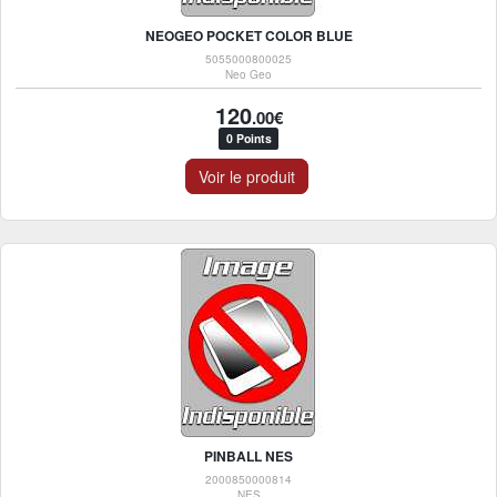
NEOGEO POCKET COLOR BLUE
5055000800025
Neo Geo
120
.00€
0 Points
Voir le produit
PINBALL NES
2000850000814
NES