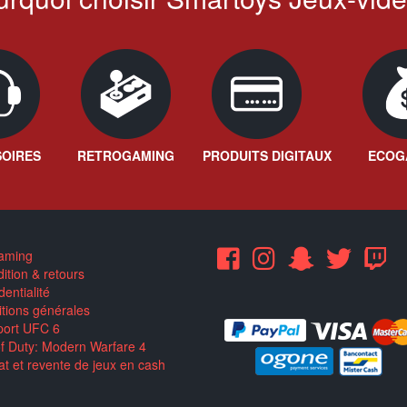
OIRES
RETROGAMING
PRODUITS DIGITAUX
ECOG
aming
ition & retours
entialité
tions générales
ort UFC 6
of Duty: Modern Warfare 4
t et revente de jeux en cash