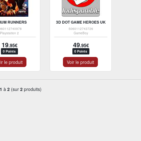
DIUM RUNNERS
3D DOT GAME HEROES UK
060112740978
5060112743726
Playstation 2
GameBoy
19
49
.95€
.95€
0 Points
0 Points
ir le produit
Voir le produit
1
à
2
(sur
2
produits)