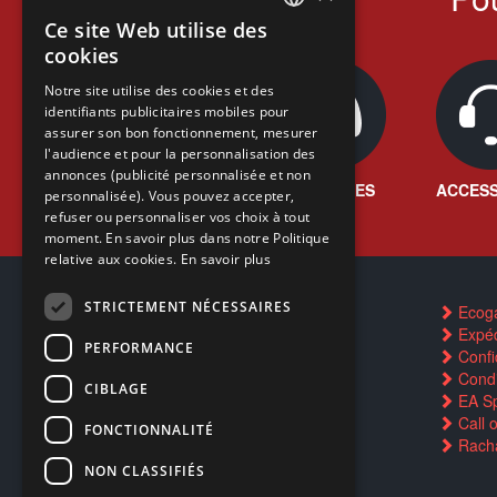
Ce site Web utilise des
FRENCH
cookies
FRENCH
Notre site utilise des cookies et des
identifiants publicitaires mobiles pour
DUTCH
assurer son bon fonctionnement, mesurer
ENGLISH
l'audience et pour la personnalisation des
annonces (publicité personnalisée et non
JEUX VIDÉO
CONSOLES
ACCESS
personnalisée). Vous pouvez accepter,
refuser ou personnaliser vos choix à tout
moment. En savoir plus dans notre Politique
relative aux cookies.
En savoir plus
STRICTEMENT NÉCESSAIRES
Contactez-nous
Ecog
FAQ
Expéd
PERFORMANCE
Trouver un magasin
Confid
Rachat cartes Pokémon
Condi
CIBLAGE
Réservation par SMS
EA Sp
Restauration CD griffés
Call 
FONCTIONNALITÉ
Réparations & SAV
Racha
Smartpoints
NON CLASSIFIÉS