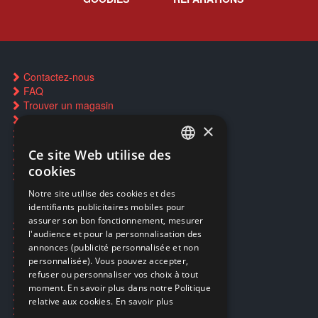
Contactez-nous
FAQ
Trouver un magasin
Rachat cartes Pokémon
×
Réservation par SMS
Restauration CD griffés
Ce site Web utilise des
FRENCH
Réparations & SAV
cookies
Smartpoints
FRENCH
Notre site utilise des cookies et des
identifiants publicitaires mobiles pour
DUTCH
assurer son bon fonctionnement, mesurer
Ecogaming
ENGLISH
l'audience et pour la personnalisation des
Expédition & retours
annonces (publicité personnalisée et non
Confidentialité
personnalisée). Vous pouvez accepter,
Conditions générales
refuser ou personnaliser vos choix à tout
EA Sport UFC 6
moment. En savoir plus dans notre Politique
Call of Duty: Modern Warfare 4
relative aux cookies.
En savoir plus
Rachat et revente de jeux en cash