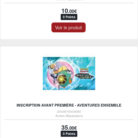
10
.00€
0 Points
Voir le produit
INSCRIPTION AVANT PREMIÈRE - AVENTURES ENSEMBLE
2000870003680
Autres Réparations
35
.00€
0 Points