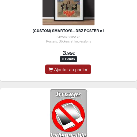
(CUSTOM) SMARTOYS - DBZ POSTER #1
5425025605170
Posters, Stickers et Impressions
3
.95€
0 Points
Ajouter au panier