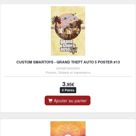
CUSTOM SMARTOYS - GRAND THEFT AUTO 5 POSTER #13
2000870002935
Posters, Stickers et Impressions
3
.95€
0 Points
Ajouter au panier