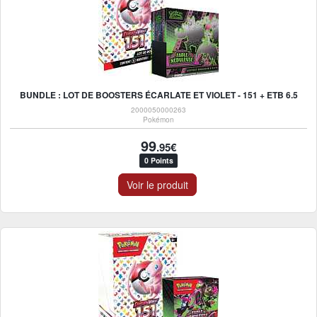
BUNDLE : LOT DE BOOSTERS ÉCARLATE ET VIOLET - 151 + ETB 6.5
2000050000263
Pokémon
99
.95€
0 Points
Voir le produit