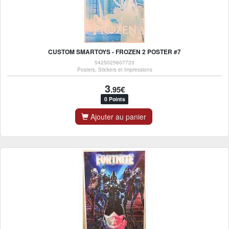
CUSTOM SMARTOYS - FROZEN 2 POSTER #7
5425025607723
Posters, Stickers et Impressions
3
.95€
0 Points
Ajouter au panier