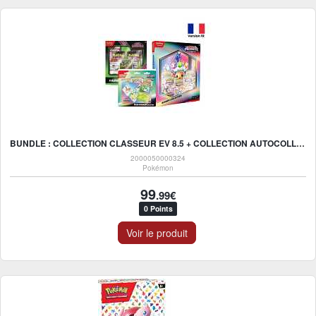
BUNDLE : COLLECTION CLASSEUR EV 8.5 + COLLECTION AUTOCOLLANT RÉAJUSTABLE EV 8.5 + EV6.5 FABLE NÉBULEUSE SCALPEREUR
2000050000324
Pokémon
99
.99€
0 Points
Voir le produit