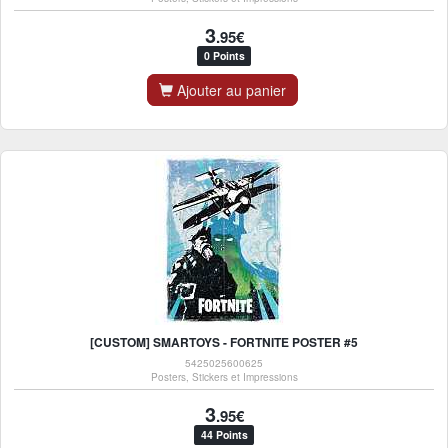
3
.95€
0 Points
Ajouter au panier
[CUSTOM] SMARTOYS - FORTNITE POSTER #5
5425025600625
Posters, Stickers et Impressions
3
.95€
44 Points