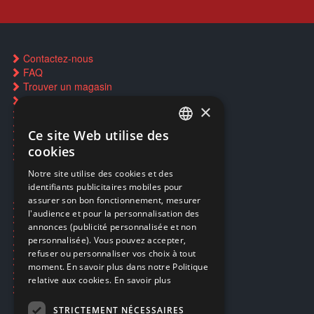
Contactez-nous
FAQ
Trouver un magasin
Rachat cartes Pokémon
×
Réservation par SMS
Restauration CD griffés
Ce site Web utilise des
FRENCH
Réparations & SAV
cookies
Smartpoints
FRENCH
Notre site utilise des cookies et des
identifiants publicitaires mobiles pour
DUTCH
assurer son bon fonctionnement, mesurer
Ecogaming
ENGLISH
l'audience et pour la personnalisation des
Expédition & retours
annonces (publicité personnalisée et non
Confidentialité
personnalisée). Vous pouvez accepter,
Conditions générales
refuser ou personnaliser vos choix à tout
EA Sport UFC 6
moment. En savoir plus dans notre Politique
Call of Duty: Modern Warfare 4
relative aux cookies.
En savoir plus
Rachat et revente de jeux en cash
STRICTEMENT NÉCESSAIRES