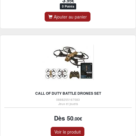
.95€
0 Points
Ajouter au panier
CALL OF DUTY BATTLE DRONES SET
0888255167583
Jeux et jouets
Dès 50
.00€
Voir le produit