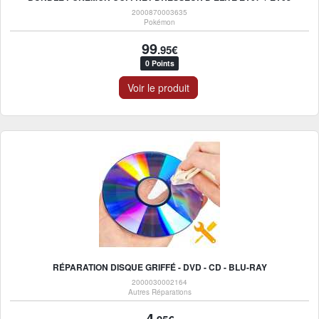
2000870003635
Pokémon
99
.95€
0 Points
Voir le produit
RÉPARATION DISQUE GRIFFÉ - DVD - CD - BLU-RAY
2000030002164
Autres Réparations
4