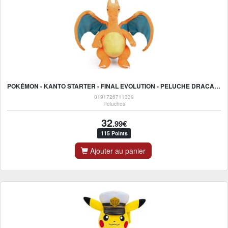
POKÉMON - KANTO STARTER - FINAL EVOLUTION - PELUCHE DRACAUFEU 30CM
0191726711339
Peluches
32
.99€
115 Points
Ajouter au panier