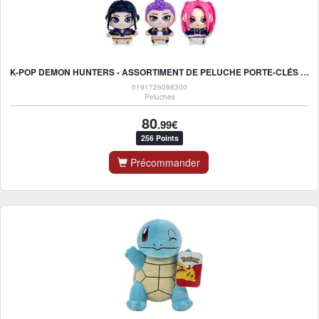
K-POP DEMON HUNTERS - ASSORTIMENT DE PELUCHE PORTE-CLÉS 10CM (9 PCS)
0191726098300
Peluches
80
.99€
256 Points
Précommander