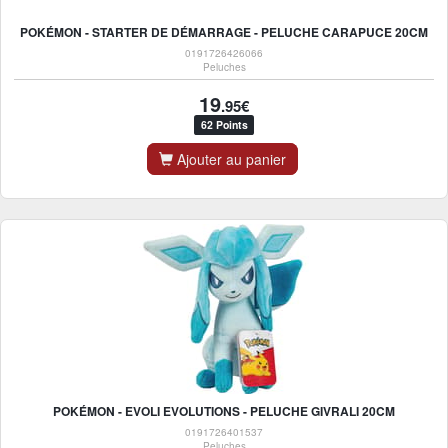
POKÉMON - STARTER DE DÉMARRAGE - PELUCHE CARAPUCE 20CM
0191726426066
Peluches
19
.95€
62 Points
Ajouter au panier
POKÉMON - EVOLI EVOLUTIONS - PELUCHE GIVRALI 20CM
0191726401537
Peluches