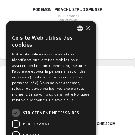
POKÉMON - PIKACHU STRIJD SPINNER
0191726768661
Jeux et jouets
×
15
.99€
Ce site Web utilise des
57 Points
FRENCH
cookies
Voir le produit
FRENCH
Notre site utilise des cookies et des
identifiants publicitaires mobiles pour
DUTCH
assurer son bon fonctionnement, mesurer
ENGLISH
l'audience et pour la personnalisation des
annonces (publicité personnalisée et non
personnalisée). Vous pouvez accepter,
refuser ou personnaliser vos choix à tout
moment. En savoir plus dans notre Politique
relative aux cookies.
En savoir plus
STRICTEMENT NÉCESSAIRES
POKÉMON - PLUCHE STARS - GENGAR PLUCHE 30CM
PERFORMANCE
0191726781073
Peluches