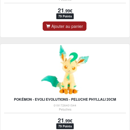
21
.99€
79 Points
Ajouter au panier
POKÉMON - EVOLI EVOLUTIONS - PELUCHE PHYLLALI 20CM
0191726401544
Peluches
21
.99€
79 Points