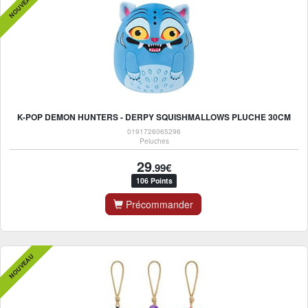
NOUVEAU
K-POP DEMON HUNTERS - DERPY SQUISHMALLOWS PLUCHE 30CM
0191726065296
Peluches
29
.99€
106 Points
Précommander
NOUVEAU