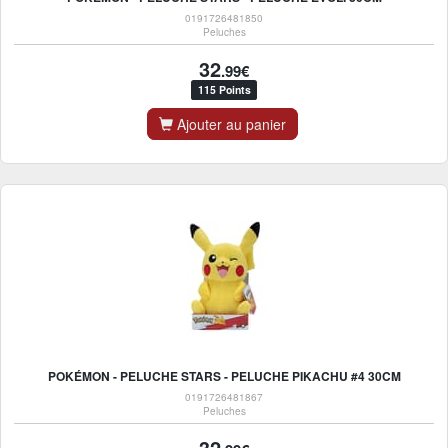
0191726481850
Peluches
32
.99€
115 Points
Ajouter au panier
POKÉMON - PELUCHE STARS - PELUCHE PIKACHU #4 30CM
0191726481867
Peluches
32