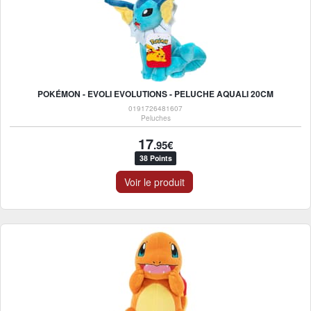
POKÉMON - EVOLI EVOLUTIONS - PELUCHE AQUALI 20CM
0191726481607
Peluches
17
.95€
38 Points
Voir le produit