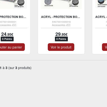
ACRYL - PROTECTION BOX ACRYL ANTI-UV - DISPLAY POKEMON
ACRYL - PROTECTION BOX ACRYL ANTI-UV - ETB POKEMON
407001000001
5407001000018
ccessoires JCC
Accessoires JCC
24
29
.95€
.95€
0 Points
0 Points
uter au panier
Voir le produit
V
1
à
3
(sur
3
produits)