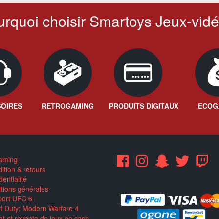
rquoi choisir Smartoys Jeux-vidé
OIRES
RETROGAMING
PRODUITS DIGITAUX
ECOG
aming
ition & retours
entialité
tions générales
ort UFC 6
of Duty: Modern Warfare 4
t et revente de jeux en cash