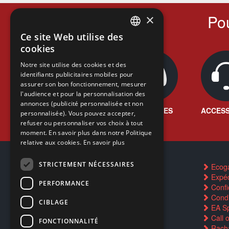
Pou
×
Ce site Web utilise des
FRENCH
cookies
FRENCH
Notre site utilise des cookies et des
identifiants publicitaires mobiles pour
DUTCH
assurer son bon fonctionnement, mesurer
ENGLISH
l'audience et pour la personnalisation des
annonces (publicité personnalisée et non
JEUX VIDÉO
CONSOLES
ACCESS
personnalisée). Vous pouvez accepter,
refuser ou personnaliser vos choix à tout
moment. En savoir plus dans notre Politique
relative aux cookies.
En savoir plus
STRICTEMENT NÉCESSAIRES
Contactez-nous
Ecog
FAQ
Expéd
PERFORMANCE
Trouver un magasin
Confid
Rachat cartes Pokémon
Condi
CIBLAGE
Réservation par SMS
EA Sp
Restauration CD griffés
Call 
FONCTIONNALITÉ
Réparations & SAV
Racha