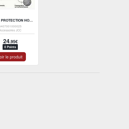
ACRYL - PROTECTION HOLDER ACRYL ANTI-UV - ART SET 4 BOOSTERS
5407001000025
Accessoires JCC
24
.95€
0 Points
oir le produit