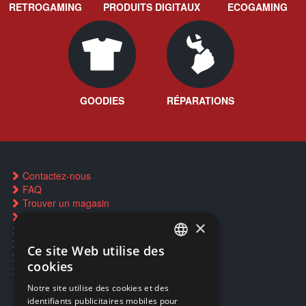
RETROGAMING
PRODUITS DIGITAUX
ECOGAMING
GOODIES
RÉPARATIONS
Contactez-nous
FAQ
Trouver un magasin
Rachat cartes Pokémon
×
Réservation par SMS
Restauration CD griffés
Ce site Web utilise des
FRENCH
Réparations & SAV
cookies
Smartpoints
FRENCH
Notre site utilise des cookies et des
identifiants publicitaires mobiles pour
DUTCH