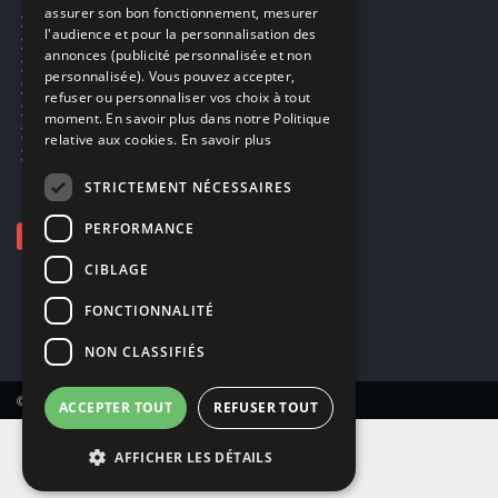
assurer son bon fonctionnement, mesurer
Ecogaming
ENGLISH
l'audience et pour la personnalisation des
Expédition & retours
annonces (publicité personnalisée et non
Confidentialité
personnalisée). Vous pouvez accepter,
Conditions générales
refuser ou personnaliser vos choix à tout
EA Sport UFC 6
moment. En savoir plus dans notre Politique
Call of Duty: Modern Warfare 4
relative aux cookies.
En savoir plus
Rachat et revente de jeux en cash
STRICTEMENT NÉCESSAIRES
PERFORMANCE
CIBLAGE
FONCTIONNALITÉ
NON CLASSIFIÉS
© Copyright 2026 Smartoys SA – Tous droits réservés.
ACCEPTER TOUT
REFUSER TOUT
AFFICHER LES DÉTAILS