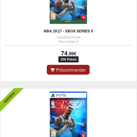
NBA 2K27 - XBOX SERIES X
5026555370028
Xbox Series X
74
.99€
200 Points
Précommander
NOUVEAU