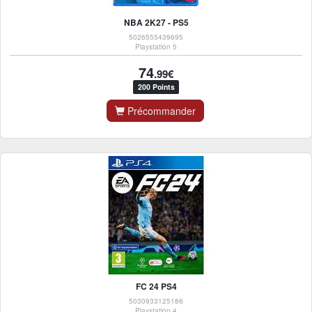
NBA 2K27 - PS5
5026555439695
Playstation 5
74
.99€
200 Points
Précommander
FC 24 PS4
5030933125186
Playstation 4