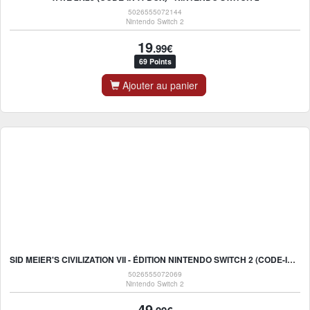
5026555072144
Nintendo Switch 2
19
.99€
69 Points
Ajouter au panier
SID MEIER'S CIVILIZATION VII - ÉDITION NINTENDO SWITCH 2 (CODE-IN-A-BOX) - VERSION NINTENDO SWITCH 2
5026555072069
Nintendo Switch 2
49