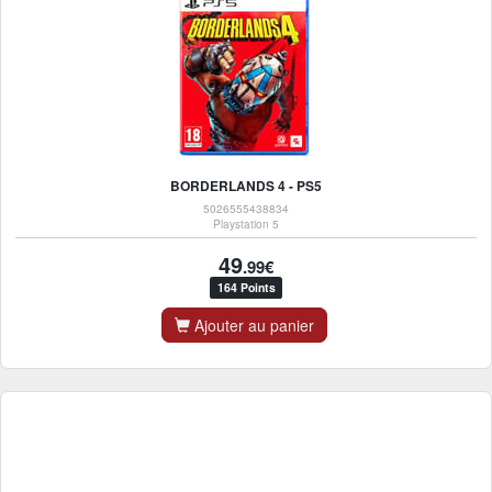
BORDERLANDS 4 - PS5
5026555438834
Playstation 5
49
.99€
164 Points
Ajouter au panier