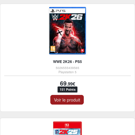
WWE 2K26 - PS5
5026555439565
Playstation 5
69
.99€
151 Points
Voir le produit