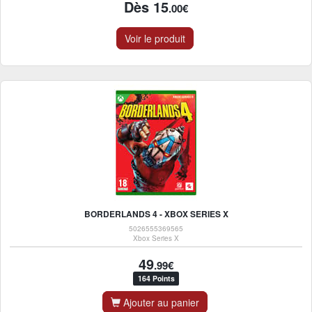
Dès 15
.00€
Voir le produit
BORDERLANDS 4 - XBOX SERIES X
5026555369565
Xbox Series X
49
.99€
164 Points
Ajouter au panier