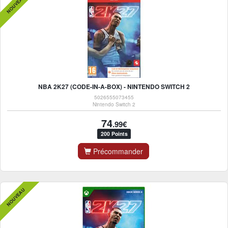
NOUVEAU
NBA 2K27 (CODE-IN-A-BOX) - NINTENDO SWITCH 2
5026555073455
Nintendo Switch 2
74
.99€
200 Points
Précommander
NOUVEAU