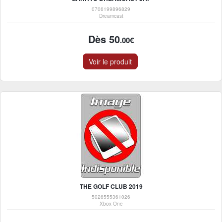
0706199896829
Dreamcast
Dès 50
.00€
Voir le produit
THE GOLF CLUB 2019
5026555361026
Xbox One