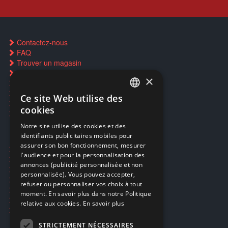
Contactez-nous
FAQ
Trouver un magasin
Rachat cartes Pokémon
×
Réservation par SMS
Restauration CD griffés
Ce site Web utilise des
FRENCH
Réparations & SAV
cookies
Smartpoints
FRENCH
Notre site utilise des cookies et des
identifiants publicitaires mobiles pour
DUTCH
assurer son bon fonctionnement, mesurer
Ecogaming
ENGLISH
l'audience et pour la personnalisation des
Expédition & retours
annonces (publicité personnalisée et non
Confidentialité
personnalisée). Vous pouvez accepter,
Conditions générales
refuser ou personnaliser vos choix à tout
EA Sport UFC 6
moment. En savoir plus dans notre Politique
Call of Duty: Modern Warfare 4
relative aux cookies.
En savoir plus
Rachat et revente de jeux en cash
STRICTEMENT NÉCESSAIRES