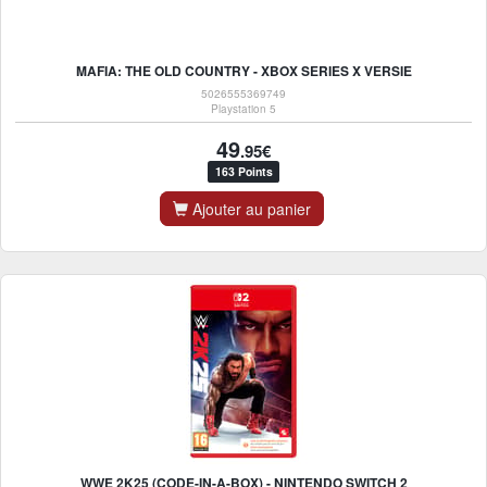
MAFIA: THE OLD COUNTRY - XBOX SERIES X VERSIE
5026555369749
Playstation 5
49
.95€
163 Points
Ajouter au panier
WWE 2K25 (CODE-IN-A-BOX) - NINTENDO SWITCH 2