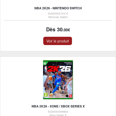
NBA 2K26 - NINTENDO SWITCH
5026555072472
Nintendo Switch
Dès 30
.00€
Voir le produit
NBA 2K26 - XONE / XBOX SERIES X
5026555369862
Xbox Series X