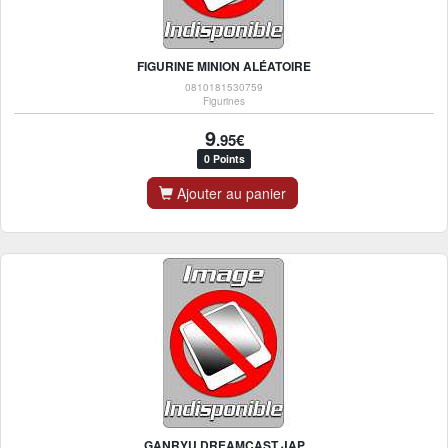
FIGURINE MINION ALÉATOIRE
0810181530759
Figurines
9
.95€
0 Points
Ajouter au panier
GANRYU DREAMCAST JAP