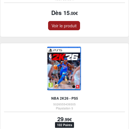
Dès 15
.00€
Voir le produit
NBA 2K26 - PS5
5026555439305
Playstation 5
29
.99€
102 Points