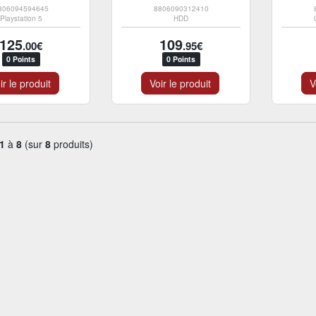
806094594645
8806090312410
Playstation 5
HDD
125
109
.00€
.95€
0 Points
0 Points
ir le produit
Voir le produit
V
1
à
8
(sur
8
produits)