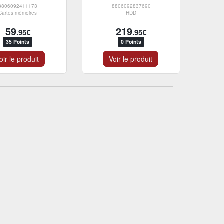
8806092411173
8806092837690
Cartes mémoires
HDD
59
219
.95€
.95€
35 Points
0 Points
oir le produit
Voir le produit