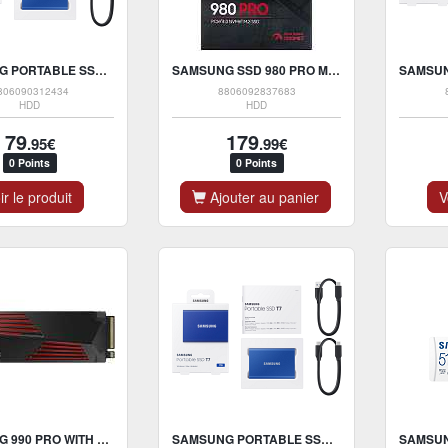
SAMSUNG PORTABLE SSD T7 500GB
SAMSUNG SSD 980 PRO M.2 HEATSINK FOR PS5 1TB
806090312434
8806092837683
HDD
HDD
79
179
.95€
.99€
0 Points
0 Points
ir le produit
Ajouter au panier
V
SAMSUNG 990 PRO WITH HEATSINK 1TB
SAMSUNG PORTABLE SSD T7 1TB