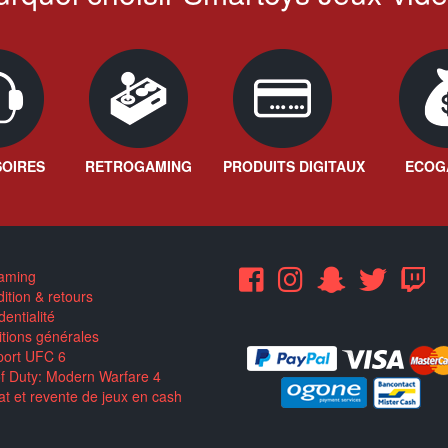
OIRES
RETROGAMING
PRODUITS DIGITAUX
ECOG
aming
ition & retours
entialité
tions générales
ort UFC 6
of Duty: Modern Warfare 4
t et revente de jeux en cash