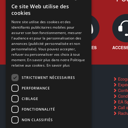
Ce site Web utilise des
FRENCH
cookies
FRENCH
Notre site utilise des cookies et des
identifiants publicitaires mobiles pour
DUTCH
assurer son bon fonctionnement, mesurer
ENGLISH
l'audience et pour la personnalisation des
annonces (publicité personnalisée et non
JEUX VIDÉO
CONSOLES
ACCESS
personnalisée). Vous pouvez accepter,
refuser ou personnaliser vos choix à tout
moment. En savoir plus dans notre Politique
relative aux cookies.
En savoir plus
STRICTEMENT NÉCESSAIRES
Contactez-nous
Ecog
FAQ
Expéd
PERFORMANCE
Trouver un magasin
Confid
Rachat cartes Pokémon
Condi
CIBLAGE
Réservation par SMS
EA Sp
Restauration CD griffés
Call 
FONCTIONNALITÉ
Réparations & SAV
Racha
Smartpoints
NON CLASSIFIÉS