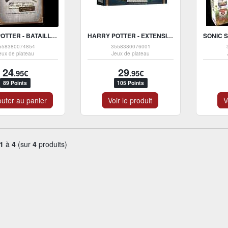
HARRY POTTER - BATAILLE DE POUDLARD - DÉFENSE CONTRE LES FORCES
HARRY POTTER - EXTENSION MONSTRUEUSE BOITE DE MONSTRES
558380074854
3558380076001
eux de plateau
Jeux de plateau
24
29
.95€
.95€
89 Points
105 Points
uter au panier
Voir le produit
V
1
à
4
(sur
4
produits)