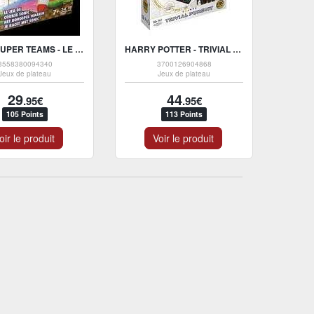
SONIC SUPER TEAMS - LE JEU DE PLATEAU
HARRY POTTER - TRIVIAL PURSUIT ULTIMATE EDITION
3558380094340
3700126904868
Jeux de plateau
Jeux de plateau
29
44
.95€
.95€
105 Points
113 Points
oir le produit
Voir le produit