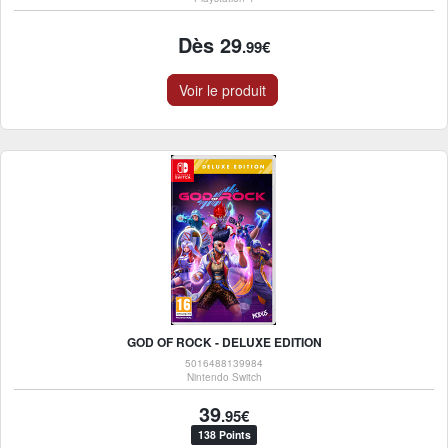
Dès 29
.99€
Voir le produit
GOD OF ROCK - DELUXE EDITION
5016488139984
Nintendo Switch
39
.95€
138 Points