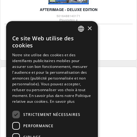
AFTERIMAGE - DELUXE EDITION
5016488140171
Playstation 4
×
29
.95€
Ce site Web utilise des
105 Points
FRENCH
cookies
Voir le produit
FRENCH
Notre site utilise des cookies et des
identifiants publicitaires mobiles pour
DUTCH
assurer son bon fonctionnement, mesurer
ENGLISH
l'audience et pour la personnalisation des
annonces (publicité personnalisée et non
personnalisée). Vous pouvez accepter,
refuser ou personnaliser vos choix à tout
moment. En savoir plus dans notre Politique
relative aux cookies.
En savoir plus
STRICTEMENT NÉCESSAIRES
KUKOOS: LOST PETS
PERFORMANCE
5016488139748
Playstation 5