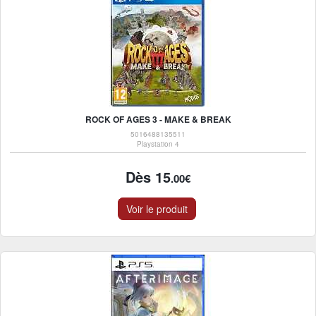
ROCK OF AGES 3 - MAKE & BREAK
5016488135511
Playstation 4
Dès 15
.00€
Voir le produit