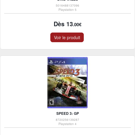
5016488137096
Playstation 5
Dès 13
.00€
Voir le produit
SPEED 3: GP
8720256139287
Playstation 4