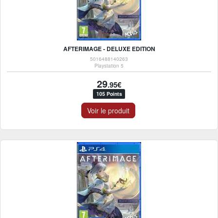
AFTERIMAGE - DELUXE EDITION
5016488140263
Playstation 5
29
.95€
105 Points
Voir le produit