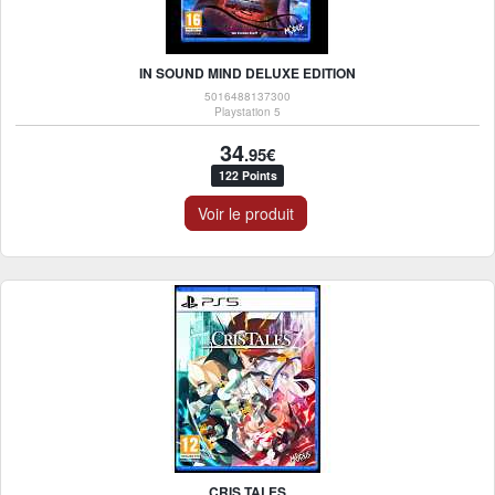
IN SOUND MIND DELUXE EDITION
5016488137300
Playstation 5
34
.95€
122 Points
Voir le produit
CRIS TALES