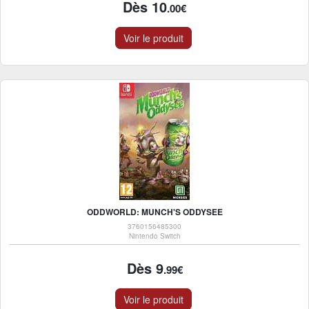
Dès 10
.00€
Voir le produit
ODDWORLD: MUNCH'S ODDYSEE
3760156485300
Nintendo Switch
Dès 9
.99€
Voir le produit