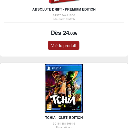
ABSOLUTE DRIFT - PREMIUM EDITION
8437024411000
Nintendo Switch
Dès 24
.00€
Voir le produit
TCHIA - OLÉTI EDITION
5016488140645
Playstation 4