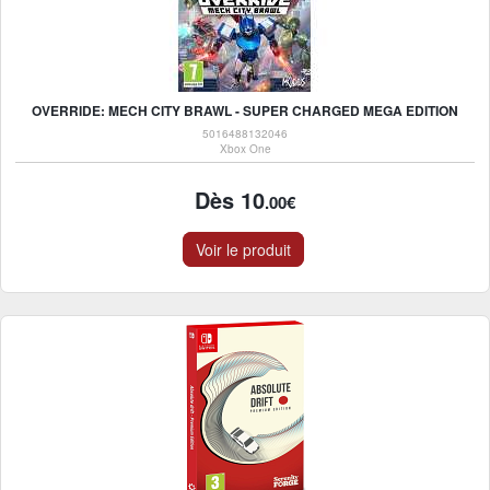
OVERRIDE: MECH CITY BRAWL - SUPER CHARGED MEGA EDITION
5016488132046
Xbox One
Dès 10
.00€
Voir le produit