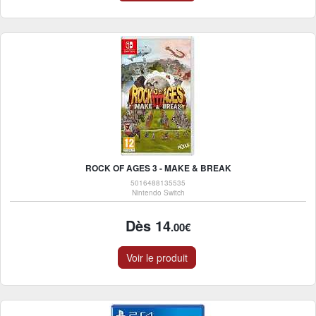
ROCK OF AGES 3 - MAKE & BREAK
5016488135535
Nintendo Switch
Dès 14
.00€
Voir le produit