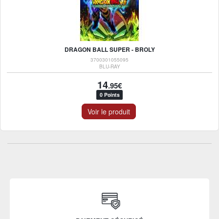
DRAGON BALL SUPER - BROLY
3700301055095
BLU-RAY
14
.95€
0 Points
Voir le produit