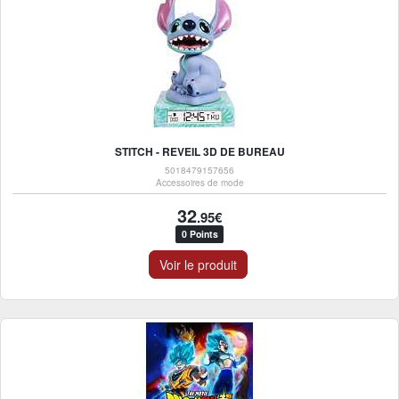
STITCH - REVEIL 3D DE BUREAU
5018479157656
Accessoires de mode
32
.95€
0 Points
Voir le produit