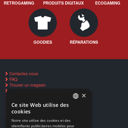
RETROGAMING
PRODUITS DIGITAUX
ECOGAMING
GOODIES
RÉPARATIONS
Contactez-nous
FAQ
Trouver un magasin
Rachat cartes Pokémon
×
Réservation par SMS
Restauration CD griffés
Ce site Web utilise des
FRENCH
Réparations & SAV
cookies
Smartpoints
FRENCH
Notre site utilise des cookies et des
identifiants publicitaires mobiles pour
DUTCH