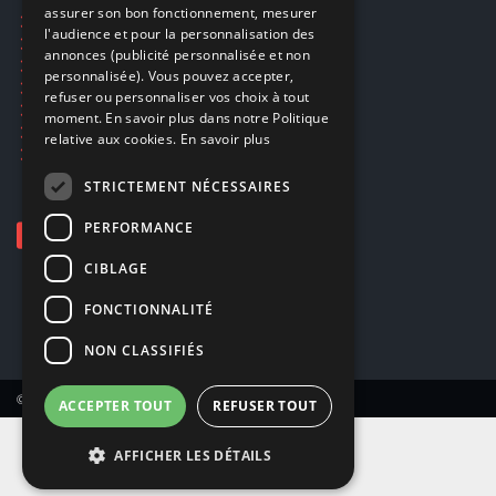
assurer son bon fonctionnement, mesurer
Ecogaming
ENGLISH
l'audience et pour la personnalisation des
Expédition & retours
annonces (publicité personnalisée et non
Confidentialité
personnalisée). Vous pouvez accepter,
Conditions générales
refuser ou personnaliser vos choix à tout
EA Sport UFC 6
moment. En savoir plus dans notre Politique
Call of Duty: Modern Warfare 4
relative aux cookies.
En savoir plus
Rachat et revente de jeux en cash
STRICTEMENT NÉCESSAIRES
PERFORMANCE
CIBLAGE
FONCTIONNALITÉ
NON CLASSIFIÉS
© Copyright 2026 Smartoys SA – Tous droits réservés.
ACCEPTER TOUT
REFUSER TOUT
AFFICHER LES DÉTAILS