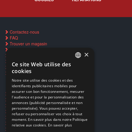
Contactez-nous
FAQ
Trouver un magasin
Rachat cartes Pokémon
×
Réservation par SMS
Restauration CD griffés
Ce site Web utilise des
FRENCH
Réparations & SAV
cookies
Smartpoints
FRENCH
Notre site utilise des cookies et des
identifiants publicitaires mobiles pour
DUTCH
assurer son bon fonctionnement, mesurer
Ecogaming
ENGLISH
l'audience et pour la personnalisation des
Expédition & retours
annonces (publicité personnalisée et non
Confidentialité
personnalisée). Vous pouvez accepter,
Conditions générales
refuser ou personnaliser vos choix à tout
EA Sport UFC 6
moment. En savoir plus dans notre Politique
Call of Duty: Modern Warfare 4
relative aux cookies.
En savoir plus
Rachat et revente de jeux en cash