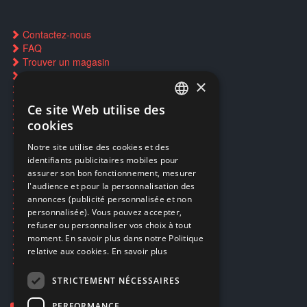
Contactez-nous
FAQ
Trouver un magasin
Rachat cartes Pokémon
×
Réservation par SMS
Restauration CD griffés
Ce site Web utilise des
FRENCH
Réparations & SAV
cookies
Smartpoints
FRENCH
Notre site utilise des cookies et des
identifiants publicitaires mobiles pour
DUTCH
assurer son bon fonctionnement, mesurer
Ecogaming
ENGLISH
l'audience et pour la personnalisation des
Expédition & retours
annonces (publicité personnalisée et non
Confidentialité
personnalisée). Vous pouvez accepter,
Conditions générales
refuser ou personnaliser vos choix à tout
EA Sport UFC 6
moment. En savoir plus dans notre Politique
Call of Duty: Modern Warfare 4
relative aux cookies.
En savoir plus
Rachat et revente de jeux en cash
STRICTEMENT NÉCESSAIRES
PERFORMANCE