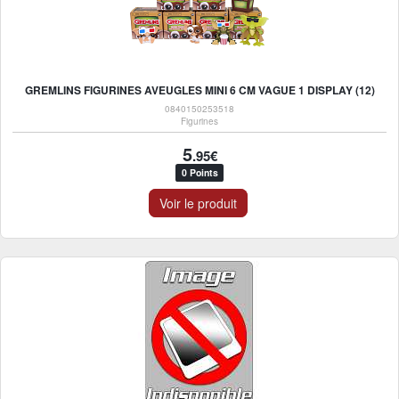
GREMLINS FIGURINES AVEUGLES MINI 6 CM VAGUE 1 DISPLAY (12)
0840150253518
Figurines
5
.95€
0 Points
Voir le produit