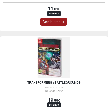
11
.01€
0 Points
Voir le produit
TRANSFORMERS : BATTLEGROUNDS
5060528039345
Nintendo Switch
19
.95€
0 Points