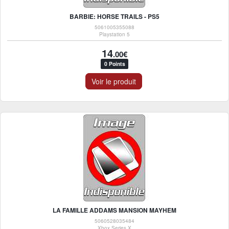
BARBIE: HORSE TRAILS - PS5
5061005355088
Playstation 5
14
.00€
0 Points
Voir le produit
LA FAMILLE ADDAMS MANSION MAYHEM
5060528035484
Xbox Series X