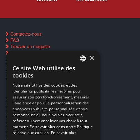
Contactez-nous
FAQ
Trouver un magasin
Rachat cartes Pokémon
×
Réservation par SMS
Restauration CD griffés
Ce site Web utilise des
FRENCH
Réparations & SAV
cookies
Smartpoints
FRENCH
Notre site utilise des cookies et des
identifiants publicitaires mobiles pour
DUTCH
assurer son bon fonctionnement, mesurer
Ecogaming
ENGLISH
l'audience et pour la personnalisation des
Expédition & retours
annonces (publicité personnalisée et non
Confidentialité
personnalisée). Vous pouvez accepter,
Conditions générales
refuser ou personnaliser vos choix à tout
EA Sport UFC 6
moment. En savoir plus dans notre Politique
Call of Duty: Modern Warfare 4
relative aux cookies.
En savoir plus
Rachat et revente de jeux en cash