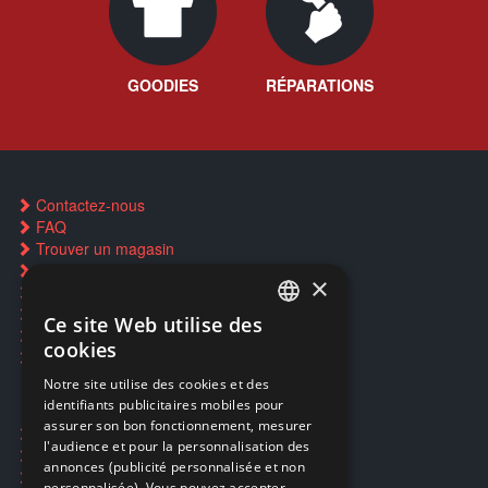
GOODIES
RÉPARATIONS
Contactez-nous
FAQ
Trouver un magasin
Rachat cartes Pokémon
×
Réservation par SMS
Restauration CD griffés
Ce site Web utilise des
FRENCH
Réparations & SAV
cookies
Smartpoints
FRENCH
Notre site utilise des cookies et des
identifiants publicitaires mobiles pour
DUTCH
assurer son bon fonctionnement, mesurer
Ecogaming
ENGLISH
l'audience et pour la personnalisation des
Expédition & retours
annonces (publicité personnalisée et non
Confidentialité
personnalisée). Vous pouvez accepter,