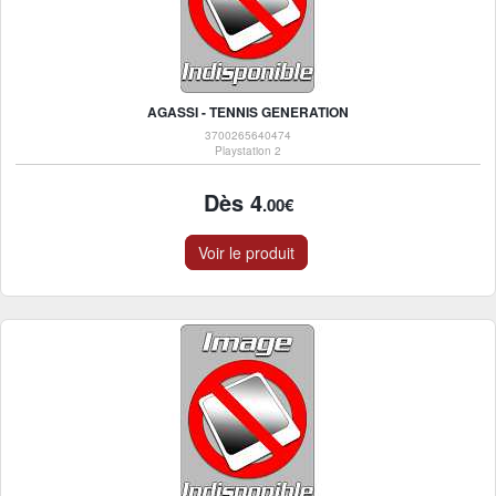
AGASSI - TENNIS GENERATION
3700265640474
Playstation 2
Dès 4
.00€
Voir le produit