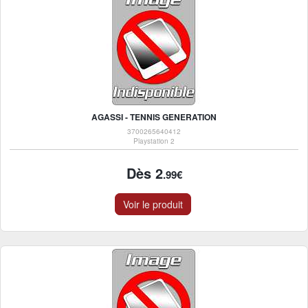
AGASSI - TENNIS GENERATION
3700265640412
Playstation 2
Dès 2
.99€
Voir le produit