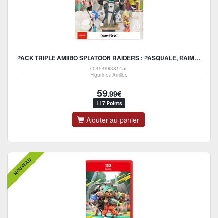
PACK TRIPLE AMIIBO SPLATOON RAIDERS : PASQUALE, RAIMI ET ANGIE (SPLATOON RAIDERS)
0045496381455
Figurines Amiibo
59
.99€
117 Points
Ajouter au panier
NOUVEAU