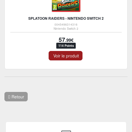
SPLATOON RAIDERS - NINTENDO SWITCH 2
0045496314316
Nintendo Switch 2
57
.99€
114 Points
Voir le produit
Retour