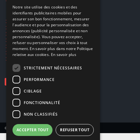
FRENCH
Notre site utilise des cookies et des
identifiants publicitaires mobiles pour
DUTCH
assurer son bon fonctionnement, mesurer
Ecogaming
ENGLISH
l'audience et pour la personnalisation des
Expédition & retours
annonces (publicité personnalisée et non
Confidentialité
personnalisée). Vous pouvez accepter,
Conditions générales
refuser ou personnaliser vos choix à tout
EA Sport UFC 6
moment. En savoir plus dans notre Politique
Call of Duty: Modern Warfare 4
relative aux cookies.
En savoir plus
Rachat et revente de jeux en cash
STRICTEMENT NÉCESSAIRES
PERFORMANCE
CIBLAGE
FONCTIONNALITÉ
NON CLASSIFIÉS
© Copyright 2026 Smartoys SA – Tous droits réservés.
ACCEPTER TOUT
REFUSER TOUT