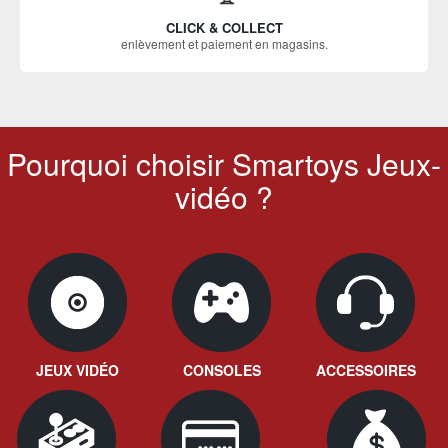
CLICK & COLLECT
enlèvement et paiement en magasins.
Pourquoi choisir Smartoys Jeux-
vidéo ?
JEUX VIDÉO
CONSOLES
ACCESSOIRES