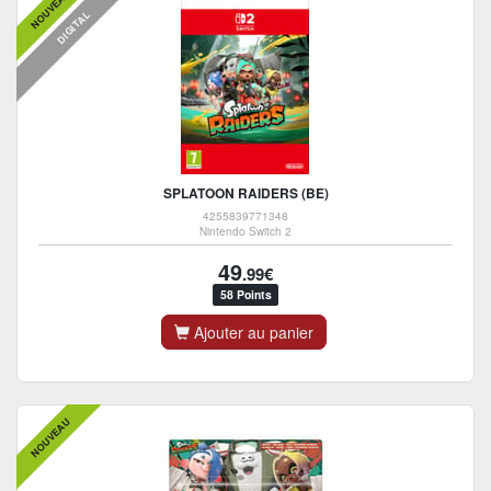
NOUVEAU
DIGITAL
SPLATOON RAIDERS (BE)
4255839771348
Nintendo Switch 2
49
.99€
58 Points
Ajouter au panier
NOUVEAU