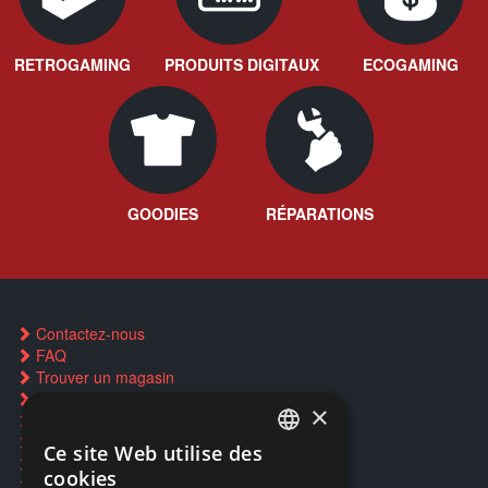
RETROGAMING
PRODUITS DIGITAUX
ECOGAMING
GOODIES
RÉPARATIONS
Contactez-nous
FAQ
Trouver un magasin
Rachat cartes Pokémon
×
Réservation par SMS
Restauration CD griffés
Ce site Web utilise des
FRENCH
Réparations & SAV
cookies
Smartpoints