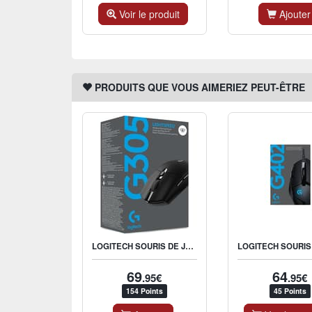
Voir le produit
Ajouter
PRODUITS QUE VOUS AIMERIEZ PEUT-ÊTRE
LOGITECH SOURIS DE JEU SANS FIL G305 LIGHTSPEED NOIRE
69
64
.95€
.95€
154 Points
45 Points