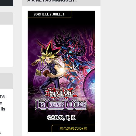
AT®
e
ils
®