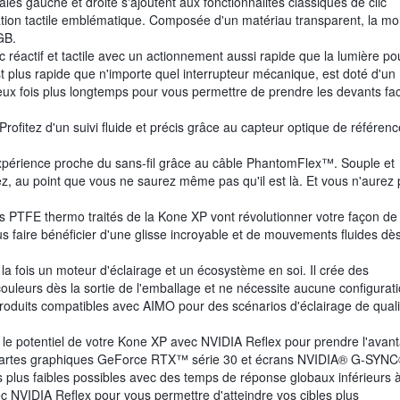
ales gauche et droite s'ajoutent aux fonctionnalités classiques de clic
nsation tactile emblématique. Composée d'un matériau transparent, la mo
GB.
lic réactif et tactile avec un actionnement aussi rapide que la lumière po
st plus rapide que n'importe quel interrupteur mécanique, est doté d'un
 deux fois plus longtemps pour vous permettre de prendre les devants fa
Profitez d'un suivi fluide et précis grâce au capteur optique de référenc
expérience proche du sans-fil grâce au câble PhantomFlex™. Souple et
ilisez, au point que vous ne saurez même pas qu'il est là. Et vous n'aurez
s PTFE thermo traités de la Kone XP vont révolutionner votre façon de
ous faire bénéficier d'une glisse incroyable et de mouvements fluides dès
fois un moteur d'éclairage et un écosystème en soi. Il crée des
ouleurs dès la sortie de l'emballage et ne nécessite aucune configurati
produits compatibles avec AIMO pour des scénarios d'éclairage de quali
 le potentiel de votre Kone XP avec NVIDIA Reflex pour prendre l'avan
es cartes graphiques GeForce RTX™ série 30 et écrans NVIDIA® G-SYNC
s plus faibles possibles avec des temps de réponse globaux inférieurs 
c NVIDIA Reflex pour vous permettre d'atteindre vos cibles plus