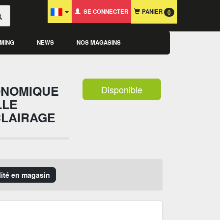
SE CONNECTER
PANIER
0
MING
NEWS
NOS MAGASINS
ONOMIQUE
Disponible
LLE
CLAIRAGE
ilité en magasin