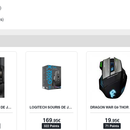
)
es)
LOGITECH SOURIS DE JEU HAUTES PERFORMANCES G502 HERO
LOGITECH SOURIS DE JEU SANS FIL G502 X PLUS RGB NOIR POUR PC (WINDOWS/MACOS)
DRAGON
169
19
.95€
.95€
322 Points
71 Points