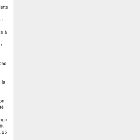
lette
ur
ce à
e
 pas
 la
on.
té
tage
®,
à 25