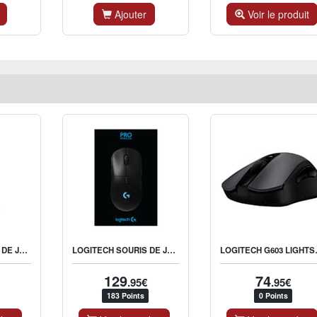
Ajouter
Voir le produit
LOGITECH SOURIS DE JEU G402 HYPERION FURY FPS
LOGITECH SOURIS DE JEU SANS FIL G PRO
LOGITECH G60
129
74
.95€
.95€
183 Points
0 Points