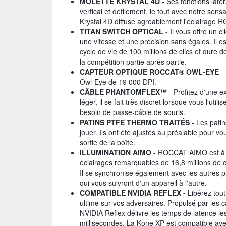
MOLETTE KRYSTAL 4D
- Ses fonctions latér
vertical et défilement, le tout avec notre se
Krystal 4D diffuse agréablement l'éclairage R
TITAN SWITCH OPTICAL
- Il vous offre un c
une vitesse et une précision sans égales. Il e
cycle de vie de 100 millions de clics et dure
la compétition partie après partie.
CAPTEUR OPTIQUE ROCCAT® OWL-EYE
- 
Owl-Eye de 19 000 DPI.
CÂBLE PHANTOMFLEX™
- Profitez d'une 
léger, il se fait très discret lorsque vous l'ut
besoin de passe-câble de souris.
PATINS PTFE THERMO TRAITÉS
- Les patin
jouer. Ils ont été ajustés au préalable pour v
sortie de la boîte.
ILLUMINATION AIMO -
ROCCAT AIMO est à la 
éclairages remarquables de 16,8 millions de c
Il se synchronise également avec les autres 
qui vous suivront d'un appareil à l'autre.
COMPATIBLE NVIDIA REFLEX -
Libérez tout
ultime sur vos adversaires. Propulsé par l
NVIDIA Reflex délivre les temps de latence le
millisecondes. La Kone XP est compatible ave