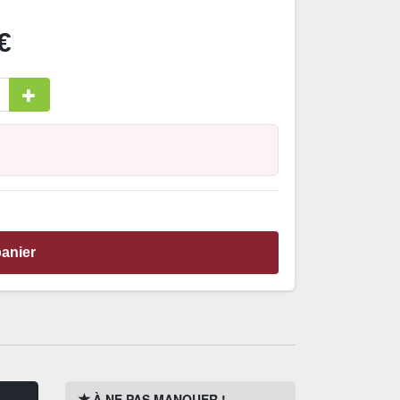
€
panier
À NE PAS MANQUER !