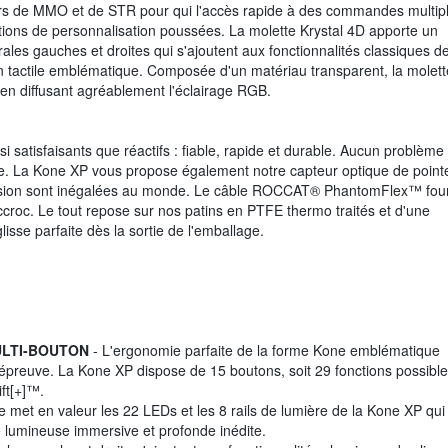
ueurs de MMO et de STR pour qui l'accès rapide à des commandes multip
options de personnalisation poussées. La molette Krystal 4D apporte un
ales gauches et droites qui s'ajoutent aux fonctionnalités classiques de
ion tactile emblématique. Composée d'un matériau transparent, la molett
n en diffusant agréablement l'éclairage RGB.
ssi satisfaisants que réactifs : fiable, rapide et durable. Aucun problème
ge. La Kone XP vous propose également notre capteur optique de point
récision sont inégalées au monde. Le câble ROCCAT® PhantomFlex™ four
accroc. Le tout repose sur nos patins en PTFE thermo traités et d'une
lisse parfaite dès la sortie de l'emballage.
ULTI-BOUTON
- L'ergonomie parfaite de la forme Kone emblématique
 épreuve. La Kone XP dispose de 15 boutons, soit 29 fonctions possibl
ift[+]™.
 met en valeur les 22 LEDs et les 8 rails de lumière de la Kone XP qui
e lumineuse immersive et profonde inédite.