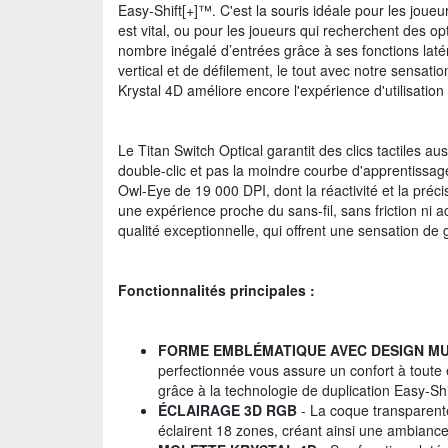
Easy-Shift[+]™. C'est la souris idéale pour les jo
est vital, ou pour les joueurs qui recherchent des 
nombre inégalé d’entrées grâce à ses fonctions latér
vertical et de défilement, le tout avec notre sensat
Krystal 4D améliore encore l'expérience d'utilisatio
Le Titan Switch Optical garantit des clics tactiles au
double-clic et pas la moindre courbe d'apprentissa
Owl-Eye de 19 000 DPI, dont la réactivité et la p
une expérience proche du sans-fil, sans friction ni 
qualité exceptionnelle, qui offrent une sensation de g
Fonctionnalités principales :
FORME EMBLÉMATIQUE AVEC DESIGN M
perfectionnée vous assure un confort à toute
grâce à la technologie de duplication Easy-Sh
ÉCLAIRAGE 3D RGB
- La coque transparente
éclairent 18 zones, créant ainsi une ambianc