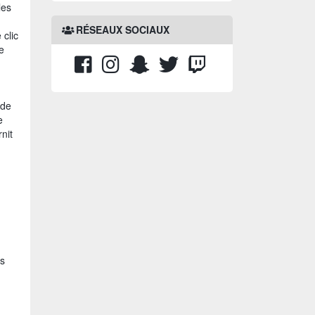
les
RÉSEAUX SOCIAUX
 clic
e
 de
e
nit
es