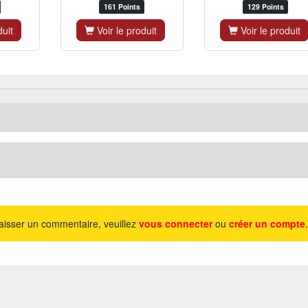
161 Points
129 Points
duit
Voir le produit
Voir le produit
aisser un commentaire, veuillez
vous connecter
ou
créer un compte
.