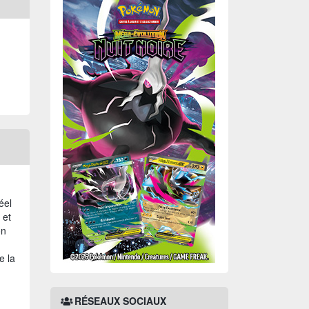
éel
 et
on
e la
RÉSEAUX SOCIAUX