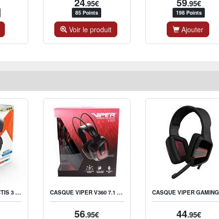
24
59
.95€
.95€
85 Points
198 Points
Voir le produit
Ajouter
STEELSERIES ARCTIS 3 7.1 GAMING HEADSET BLUETOOTH NOIR
CASQUE VIPER V360 7.1 VIRTUAL AUDIO
56
44
.95€
.95€