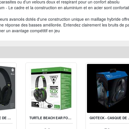
parasites ou d'un velours doux et respirant pour un confort absolu
um - Le cadre et la construction en aluminium et en acier sont conforta
rs avancés dotés d'une construction unique en maillage hybride offr
une réponse des basses améliorée. Entendez clairement les bruits de p
ner un avantage compétitif en jeu
LOGITECH CASQUE DE JEU SANS FIL LIGHTSPEED G435 NOIR ET JAUNE FLUO POUR PS5, PS4, PC ET MAC
TURTLE BEACH EAR FORCE RECON 50X CASQUE GAMING FILAIRE
GIOTECK - CASQUE DE JE