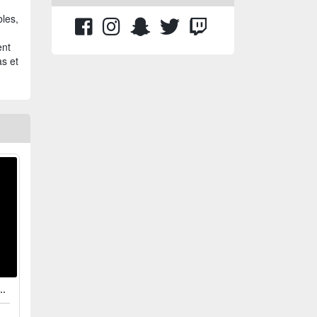
bles,
ent
as et
U STÉRÉO RF SANS FIL TX-70S POUR PS5, PS4