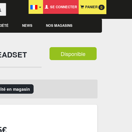
SE CONNECTER
PANIER
0
CIÉTÉ
NEWS
NOS MAGASINS
HEADSET
Disponible
ilité en magasin
5€