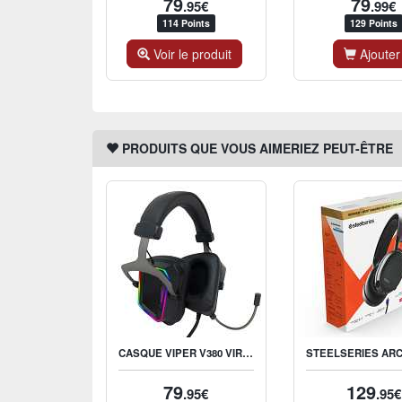
79
79
.95€
.99€
114 Points
129 Points
Voir le produit
Ajouter
PRODUITS QUE VOUS AIMERIEZ PEUT-ÊTRE
CASQUE VIPER V380 VIRTUAL 7.1 RGB
79
129
.95€
.95€