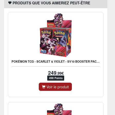
PRODUITS QUE VOUS AIMERIEZ PEUT-ÊTRE
POKÉMON TCG - SCARLET & VIOLET - SV10 BOOSTER PACK (DISPLAY X36) - UK
249
.99€
498 Points
Voir le produit