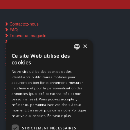
Contactez-nous
FAQ
Trouver un magasin
Rachat cartes Pokémon
×
Réservation par SMS
Restauration CD griffés
Ce site Web utilise des
FRENCH
Réparations & SAV
cookies
Smartpoints
FRENCH
Notre site utilise des cookies et des
identifiants publicitaires mobiles pour
DUTCH
assurer son bon fonctionnement, mesurer
Ecogaming
ENGLISH
l'audience et pour la personnalisation des
Expédition & retours
annonces (publicité personnalisée et non
Confidentialité
personnalisée). Vous pouvez accepter,
Conditions générales
refuser ou personnaliser vos choix à tout
EA Sport UFC 6
moment. En savoir plus dans notre Politique
Call of Duty: Modern Warfare 4
relative aux cookies.
En savoir plus
Rachat et revente de jeux en cash
STRICTEMENT NÉCESSAIRES