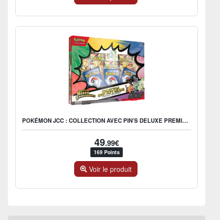
POKÉMON JCC : COLLECTION AVEC PIN’S DELUXE PREMIERS PARTENAIRES - ME2.5 HÉROS TRANSCENDANTS - FR
49
.99€
169 Points
Voir le produit