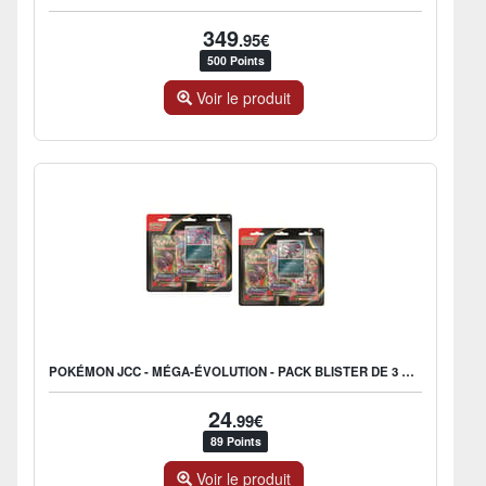
349
.95€
500 Points
Voir le produit
POKÉMON JCC - MÉGA-ÉVOLUTION - PACK BLISTER DE 3 BOOSTERS ME02 FLAMMES FANTASMAGORIQUES FARFURET OU DIMORET (1 BLISTER ALÉATOIRE) - FR
24
.99€
89 Points
Voir le produit