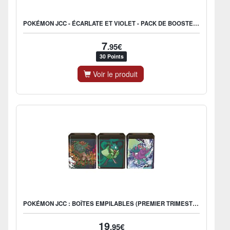
POKÉMON JCC - ÉCARLATE ET VIOLET - PACK DE BOOSTER BLISTER EV09 AVENTURES ENSEMBLE (1 BOOSTER ALÉATOIRE) - FR
7
.95€
30 Points
Voir le produit
POKÉMON JCC : BOÎTES EMPILABLES (PREMIER TRIMESTRE 2025) (1X BOÎTE ALÉATOIRE) - FR
19
.95€