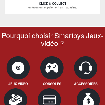
CLICK & COLLECT
enlèvement et paiement en magasins.
Pourquoi choisir Smartoys Jeux-
vidéo ?
JEUX VIDÉO
CONSOLES
ACCESSOIRES