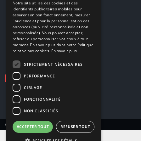
Notre site utilise des cookies et des
identifiants publicitaires mobiles pour
DUTCH
assurer son bon fonctionnement, mesurer
Ecogaming
ENGLISH
l'audience et pour la personnalisation des
Expédition & retours
annonces (publicité personnalisée et non
Confidentialité
personnalisée). Vous pouvez accepter,
Conditions générales
refuser ou personnaliser vos choix à tout
EA Sport UFC 6
moment. En savoir plus dans notre Politique
Call of Duty: Modern Warfare 4
relative aux cookies.
En savoir plus
Rachat et revente de jeux en cash
STRICTEMENT NÉCESSAIRES
PERFORMANCE
CIBLAGE
FONCTIONNALITÉ
NON CLASSIFIÉS
© Copyright 2026 Smartoys SA – Tous droits réservés.
ACCEPTER TOUT
REFUSER TOUT
AFFICHER LES DÉTAILS