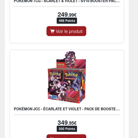
POKÉMON TCG - SCARLET & VIOLET - SV10 BOOSTER PACK (DISPLAY X36) - UK
249
.99€
498 Points
Voir le produit
POKÉMON JCC - ÉCARLATE ET VIOLET - PACK DE BOOSTER EV10 RIVALITÉS DESTINÉES (DISPLAY X36) - FR
349
.95€
500 Points