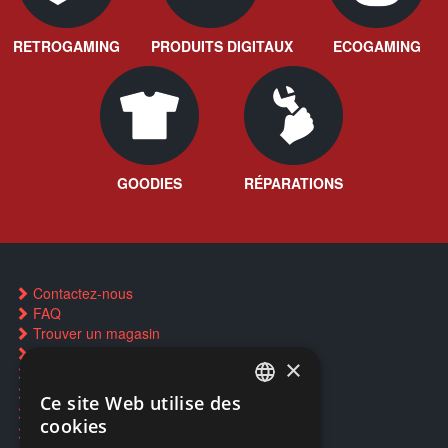
RETROGAMING
PRODUITS DIGITAUX
ECOGAMING
GOODIES
RÉPARATIONS
Contactez-nous
FAQ
Trouver un magasin
Rachat cartes Pokémon
×
Réservation par SMS
Restauration CD griffés
Ce site Web utilise des
FRENCH
Réparations & SAV
cookies
Smartpoints
FRENCH