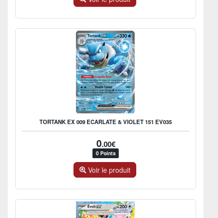
TORTANK EX 009 ECARLATE & VIOLET 151 EV035
0
.00€
0 Points
Voir le produit