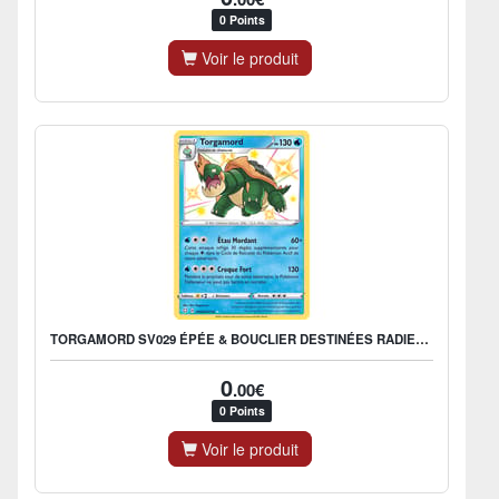
0 Points
Voir le produit
TORGAMORD SV029 ÉPÉE & BOUCLIER DESTINÉES RADIEUSES EB045
0
.00€
0 Points
Voir le produit