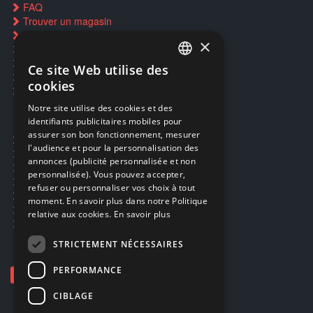
FAQ
Trouver un magasin
Rachat cartes Pokémon
×
Réservation par SMS
Restauration CD griffés
Ce site Web utilise des
FRENCH
Réparations & SAV
cookies
Smartpoints
FRENCH
Notre site utilise des cookies et des
identifiants publicitaires mobiles pour
DUTCH
assurer son bon fonctionnement, mesurer
Ecogaming
ENGLISH
l'audience et pour la personnalisation des
Expédition & retours
annonces (publicité personnalisée et non
Confidentialité
personnalisée). Vous pouvez accepter,
Conditions générales
refuser ou personnaliser vos choix à tout
EA Sport UFC 6
moment. En savoir plus dans notre Politique
Call of Duty: Modern Warfare 4
relative aux cookies.
En savoir plus
Rachat et revente de jeux en cash
STRICTEMENT NÉCESSAIRES
PERFORMANCE
CIBLAGE