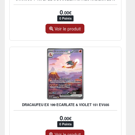
0
.00€
0 Points
Voir le produit
DRACAUFEU EX 199 ECARLATE & VIOLET 151 EV035
0
.00€
0 Points
Voir le produit