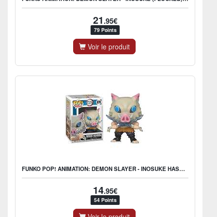
21
.95€
79 Points
Voir le produit
FUNKO POP! ANIMATION: DEMON SLAYER - INOSUKE HASHIBIRA
14
.95€
54 Points
Voir le produit