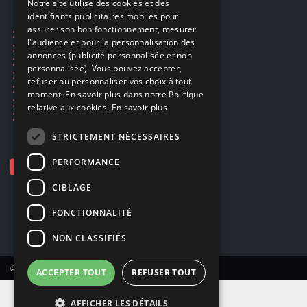
Notre site utilise des cookies et des
identifiants publicitaires mobiles pour
DUTCH
assurer son bon fonctionnement, mesurer
Ecogaming
ENGLISH
l'audience et pour la personnalisation des
Expédition & retours
annonces (publicité personnalisée et non
Confidentialité
personnalisée). Vous pouvez accepter,
Conditions générales
refuser ou personnaliser vos choix à tout
EA Sport UFC 6
moment. En savoir plus dans notre Politique
Call of Duty: Modern Warfare 4
relative aux cookies.
En savoir plus
Rachat et revente de jeux en cash
STRICTEMENT NÉCESSAIRES
PERFORMANCE
CIBLAGE
FONCTIONNALITÉ
NON CLASSIFIÉS
© Copyright 2026 Smartoys SA – Tous droits réservés.
ACCEPTER TOUT
REFUSER TOUT
AFFICHER LES DÉTAILS