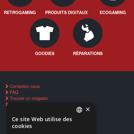
RETROGAMING
PRODUITS DIGITAUX
ECOGAMING
GOODIES
RÉPARATIONS
Contactez-nous
FAQ
Trouver un magasin
Rachat cartes Pokémon
×
Réservation par SMS
Restauration CD griffés
Ce site Web utilise des
FRENCH
Réparations & SAV
cookies
Smartpoints
FRENCH