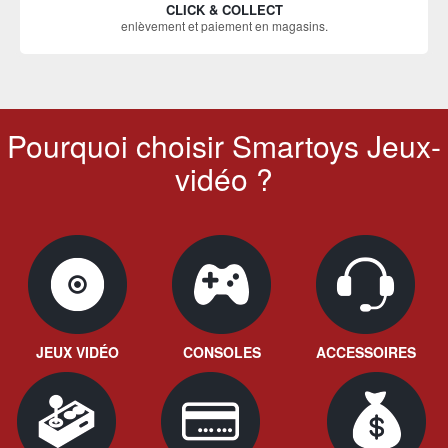
CLICK & COLLECT
enlèvement et paiement en magasins.
Pourquoi choisir Smartoys Jeux-
vidéo ?
JEUX VIDÉO
CONSOLES
ACCESSOIRES