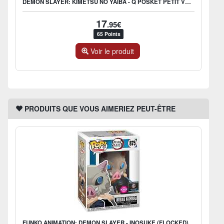
DEMON SLAYER: KIMETSU NO YAIBA - Q POSKET PETIT VOL.3 C: OBANAI
17
.95€
65 Points
Voir le produit
PRODUITS QUE VOUS AIMERIEZ PEUT-ÊTRE
FUNKO ANIMATION: DEMON SLAYER - INOSUKE (FLOCKED) - US EXCLUSIVE