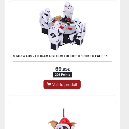
STAR WARS - DIORAMA STORMTROOPER "POKER FACE" 18.3CM
69
.95€
226 Points
Voir le produit