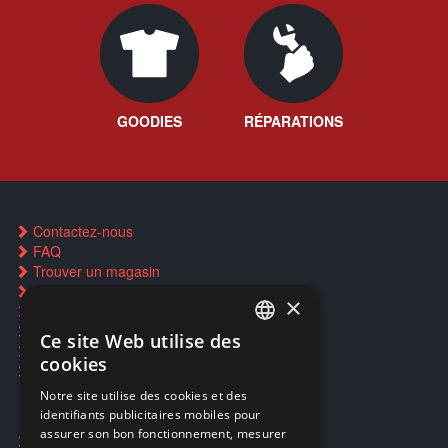
GOODIES
RÉPARATIONS
Contactez-nous
FAQ
Trouver un magasin
Rachat cartes Pokémon
×
Réservation par SMS
Restauration CD griffés
Ce site Web utilise des
FRENCH
Réparations & SAV
cookies
Smartpoints
FRENCH
Notre site utilise des cookies et des
identifiants publicitaires mobiles pour
DUTCH
assurer son bon fonctionnement, mesurer
Ecogaming