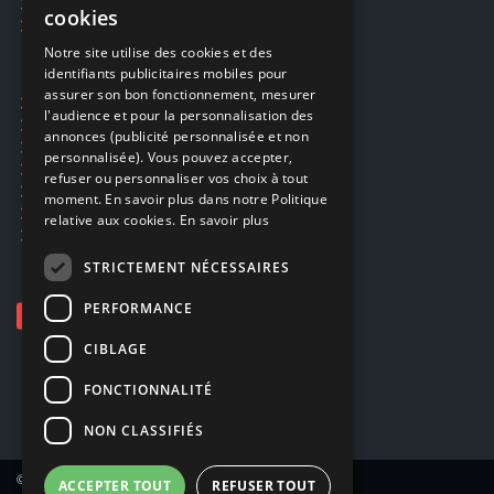
Réparations & SAV
cookies
Smartpoints
FRENCH
Notre site utilise des cookies et des
identifiants publicitaires mobiles pour
DUTCH
assurer son bon fonctionnement, mesurer
Ecogaming
ENGLISH
l'audience et pour la personnalisation des
Expédition & retours
annonces (publicité personnalisée et non
Confidentialité
personnalisée). Vous pouvez accepter,
Conditions générales
refuser ou personnaliser vos choix à tout
EA Sport UFC 6
moment. En savoir plus dans notre Politique
Call of Duty: Modern Warfare 4
relative aux cookies.
En savoir plus
Rachat et revente de jeux en cash
STRICTEMENT NÉCESSAIRES
PERFORMANCE
CIBLAGE
FONCTIONNALITÉ
NON CLASSIFIÉS
© Copyright 2026 Smartoys SA – Tous droits réservés.
ACCEPTER TOUT
REFUSER TOUT