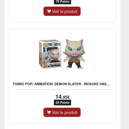
79 Points
Voir le produit
FUNKO POP! ANIMATION: DEMON SLAYER - INOSUKE HASHIBIRA
14
.95€
54 Points
Voir le produit