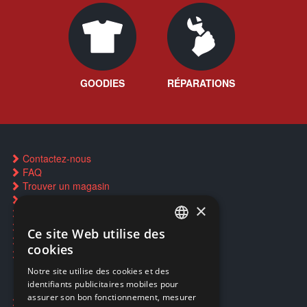
GOODIES
RÉPARATIONS
Contactez-nous
FAQ
Trouver un magasin
Rachat cartes Pokémon
×
Réservation par SMS
Restauration CD griffés
Ce site Web utilise des
FRENCH
Réparations & SAV
cookies
Smartpoints
FRENCH
Notre site utilise des cookies et des
identifiants publicitaires mobiles pour
DUTCH
assurer son bon fonctionnement, mesurer
Ecogaming