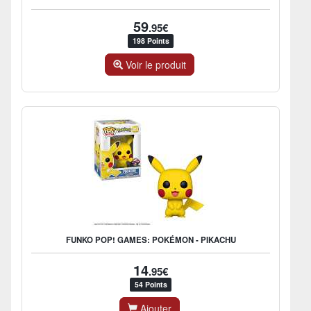
59
.95€
198 Points
Voir le produit
FUNKO POP! GAMES: POKÉMON - PIKACHU
14
.95€
54 Points
Ajouter