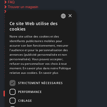
FAQ
Trouver un magasin
Rachat cartes Pokémon
×
Réservation par SMS
Restauration CD griffés
Ce site Web utilise des
FRENCH
Réparations & SAV
cookies
Smartpoints
FRENCH
Notre site utilise des cookies et des
identifiants publicitaires mobiles pour
DUTCH
assurer son bon fonctionnement, mesurer
Ecogaming
ENGLISH
l'audience et pour la personnalisation des
Expédition & retours
annonces (publicité personnalisée et non
Confidentialité
personnalisée). Vous pouvez accepter,
Conditions générales
refuser ou personnaliser vos choix à tout
EA Sport UFC 6
moment. En savoir plus dans notre Politique
Call of Duty: Modern Warfare 4
relative aux cookies.
En savoir plus
Rachat et revente de jeux en cash
STRICTEMENT NÉCESSAIRES
PERFORMANCE
CIBLAGE