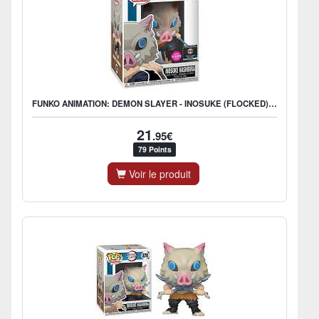
FUNKO ANIMATION: DEMON SLAYER - INOSUKE (FLOCKED) - US EXCLUSIVE
21
.95€
79 Points
Voir le produit