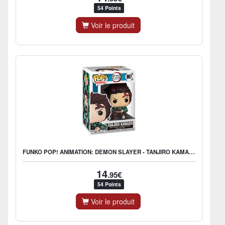
54 Points
Voir le produit
FUNKO POP! ANIMATION: DEMON SLAYER - TANJIRO KAMADO
14
.95€
54 Points
Voir le produit