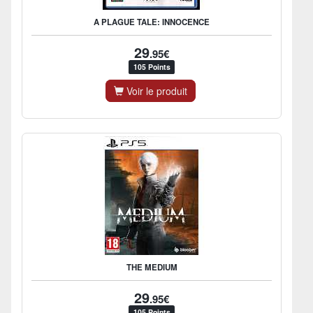
A PLAGUE TALE: INNOCENCE
29
.95€
105 Points
Voir le produit
THE MEDIUM
29
.95€
105 Points