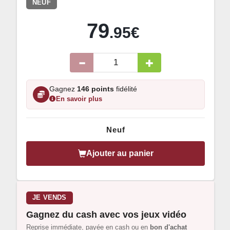
NEUF
79
.95€
Gagnez
146 points
fidélité
En savoir plus
Neuf
Ajouter au panier
JE VENDS
Gagnez du cash avec vos jeux vidéo
Reprise immédiate, payée en cash ou en
bon d'achat