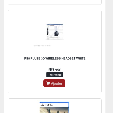
PS5 PULSE 3D WIRELESS HEADSET WHITE
99
.95€
178 Points
Ajouter