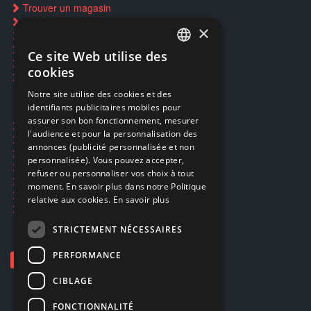
Trouver un magasin
Rachat cartes Pokémon
×
Réservation par SMS
Restauration CD griffés
Ce site Web utilise des
FRENCH
Réparations & SAV
cookies
Smartpoints
FRENCH
Notre site utilise des cookies et des
identifiants publicitaires mobiles pour
DUTCH
assurer son bon fonctionnement, mesurer
Ecogaming
ENGLISH
l'audience et pour la personnalisation des
Expédition & retours
annonces (publicité personnalisée et non
Confidentialité
personnalisée). Vous pouvez accepter,
Conditions générales
refuser ou personnaliser vos choix à tout
EA Sport UFC 6
moment. En savoir plus dans notre Politique
Call of Duty: Modern Warfare 4
relative aux cookies.
En savoir plus
Rachat et revente de jeux en cash
STRICTEMENT NÉCESSAIRES
PERFORMANCE
CIBLAGE
FONCTIONNALITÉ