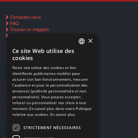
Contactez-nous
FAQ
Trouver un magasin
Rachat cartes Pokémon
×
Réservation par SMS
Restauration CD griffés
Ce site Web utilise des
FRENCH
Réparations & SAV
cookies
Smartpoints
FRENCH
Notre site utilise des cookies et des
identifiants publicitaires mobiles pour
DUTCH
assurer son bon fonctionnement, mesurer
Ecogaming
ENGLISH
l'audience et pour la personnalisation des
Expédition & retours
annonces (publicité personnalisée et non
Confidentialité
personnalisée). Vous pouvez accepter,
Conditions générales
refuser ou personnaliser vos choix à tout
EA Sport UFC 6
moment. En savoir plus dans notre Politique
Call of Duty: Modern Warfare 4
relative aux cookies.
En savoir plus
Rachat et revente de jeux en cash
STRICTEMENT NÉCESSAIRES