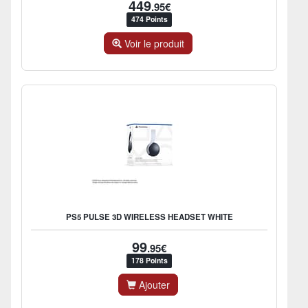
449
.95€
474 Points
Voir le produit
PS5 PULSE 3D WIRELESS HEADSET WHITE
99
.95€
178 Points
Ajouter